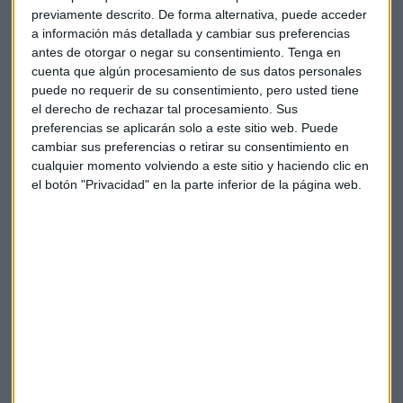
previamente descrito. De forma alternativa, puede acceder
Marina Mercante" nos explicaba nuestra otra invitada
a información más detallada y cambiar sus preferencias
Yolanda Ponce.
antes de otorgar o negar su consentimiento.
Tenga en
cuenta que algún procesamiento de sus datos personales
Yolanda Ponce: "El porcentaje de mujeres
puede no requerir de su consentimiento, pero usted tiene
que solicitan competencias digitales es
el derecho de rechazar tal procesamiento. Sus
preferencias se aplicarán solo a este sitio web. Puede
más elevado que el de hombres"
cambiar sus preferencias o retirar su consentimiento en
A pesar del éxito de la convocatoria, se observa una menor
cualquier momento volviendo a este sitio y haciendo clic en
participación de mujeres y Yolanda nos aclara que "es
el botón "Privacidad" en la parte inferior de la página web.
debido a que las certificaciones financiadas pertenecen a
sectores tradicionalmente masculinizados. Sin embargo, la
inclusión de más certificaciones en ámbitos como la
sanidad o los cuidados podría equilibrar esta disparidad".
A pesar de la menor participación de mujeres en sectores
tradicionalmente masculinizados, se observa un mayor
interés de ellas en competencias digitales. Yolanda
menciona que "el porcentaje de mujeres que solicitan
competencias digitales es más elevado que el de hombres".