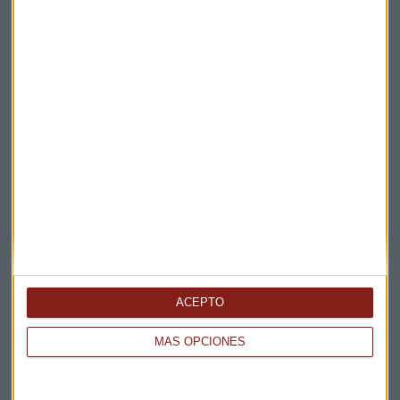
Características microcréditos
Importe microcréditos
Fundae
Gestión del Talento
Certificaciones digitales
Suscríbete a nuestros boletines
Te enviaremos las noticias más importantes del día
ACEPTO
MÁS OPCIONES