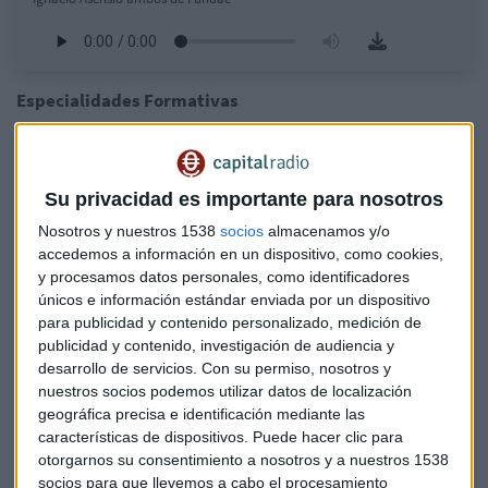
Especialidades Formativas
Entre las especialidades formativas financiadas se
encuentran certificaciones en el ámbito digital, como las de
Google, Linux, Microsoft, Pega System y SAP. También se
Su privacidad es importante para nosotros
incluyen formación en la economía productiva, como la de
Nosotros y nuestros 1538
socios
almacenamos y/o
la Agencia de Seguridad Aérea, y carnets profesionales de
accedemos a información en un dispositivo, como cookies,
conducción de autobús y camiones, respondiendo a la alta
y procesamos datos personales, como identificadores
únicos e información estándar enviada por un dispositivo
demanda de estos sectores.
para publicidad y contenido personalizado, medición de
publicidad y contenido, investigación de audiencia y
Hasta la fecha, las convocatorias han contado con un total
desarrollo de servicios.
Con su permiso, nosotros y
de 66.000 participantes, con 1.000 solicitudes actuales y
nuestros socios podemos utilizar datos de localización
600.000 euros ya otorgados. "El perfil de los solicitantes
geográfica precisa e identificación mediante las
suele ser el de un hombre desempleado con educación
características de dispositivos. Puede hacer clic para
media o superior, mayor de 35 años, y residente en Cataluña
otorgarnos su consentimiento a nosotros y a nuestros 1538
o Andalucía, principalmente en sectores de transporte y
socios para que llevemos a cabo el procesamiento