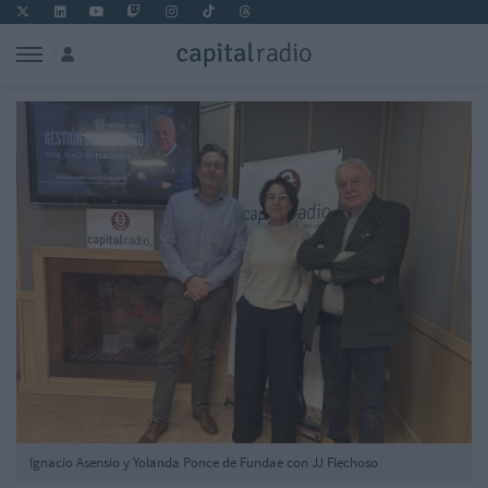
Ignacio Asensio y Yolanda Ponce de Fundae con JJ Flechoso