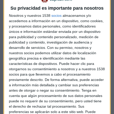
Aún así, dado lo pequeña que es la contribución de este
Su privacidad es importante para nosotros
negocio a los beneficios globales de Shire, analistas de
Deutsche Bank señalan que es poco probable que sea la
Nosotros y nuestros 1538
socios
almacenamos y/o
causa para que no haya acuerdo.
accedemos a información en un dispositivo, como cookies,
y procesamos datos personales, como identificadores
únicos e información estándar enviada por un dispositivo
Un portavoz de Takeda declinó hacer comentarios.
para publicidad y contenido personalizado, medición de
publicidad y contenido, investigación de audiencia y
Shire aclara que comenzó a negociar la venta de su negocio
desarrollo de servicios.
Con su permiso, nosotros y
oncológico en diciembre y comenzó el proceso de venta en
nuestros socios podemos utilizar datos de localización
enero cuando identificó varios posibles compradores en
geográfica precisa e identificación mediante las
EEUU, Europa y Japón. El interés de Takeda en Shire se hizo
características de dispositivos. Puede hacer clic para
público sólo a finales del pasado mes.
otorgarnos su consentimiento a nosotros y a nuestros 1538
socios para que llevemos a cabo el procesamiento
previamente descrito. De forma alternativa, puede acceder
Según la normativa británica,
Takeda tiene hasta el 25 de
a información más detallada y cambiar sus preferencias
abril para anunciar si presenta o no una oferta por
antes de otorgar o negar su consentimiento.
Tenga en
Shire,
que capitaliza alrededor de 47.000 millones de
cuenta que algún procesamiento de sus datos personales
dólares.
puede no requerir de su consentimiento, pero usted tiene
el derecho de rechazar tal procesamiento. Sus
Comprar Shire supondría una transformación para Takeda,
preferencias se aplicarán solo a este sitio web. Puede