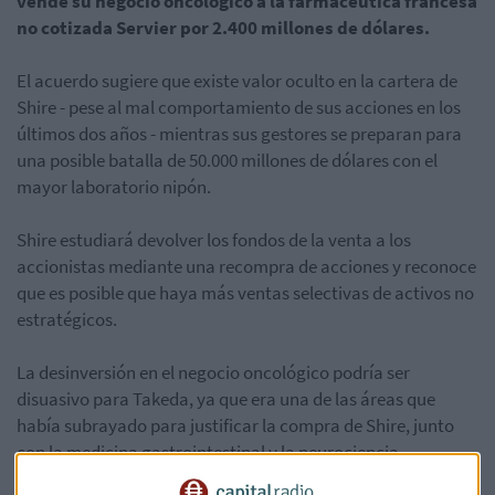
vende su negocio oncológico a la farmacéutica francesa
no cotizada Servier por 2.400 millones de dólares.
El acuerdo sugiere que existe valor oculto en la cartera de
Shire - pese al mal comportamiento de sus acciones en los
últimos dos años - mientras sus gestores se preparan para
una posible batalla de 50.000 millones de dólares con el
mayor laboratorio nipón.
Shire estudiará devolver los fondos de la venta a los
accionistas mediante una recompra de acciones y reconoce
que es posible que haya más ventas selectivas de activos no
estratégicos.
La desinversión en el negocio oncológico podría ser
disuasivo para Takeda, ya que era una de las áreas que
había subrayado para justificar la compra de Shire, junto
con la medicina gastrointestinal y la neurociencia.