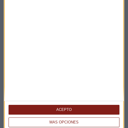
Elige los boletines a los que suscribirte
*
Apertura
La Magia de la Publicidad
Claves ESG
Acepto la
política de privacidad
. *
¡Suscribirme!
EN DIRECTO
@CAPITALRADIOB
ACEPTO
MÁS OPCIONES