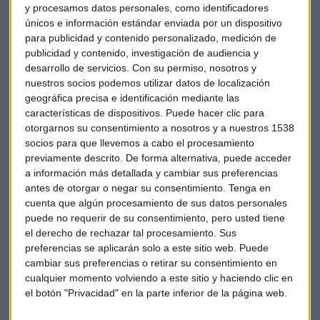
y procesamos datos personales, como identificadores
La otra ampliación, por importe de 472 millones de euros,
únicos e información estándar enviada por un dispositivo
servirá para pagar la cantidad impuesta por un laudo
para publicidad y contenido personalizado, medición de
arbitral en Colombia por la devolución de las redes e
publicidad y contenido, investigación de audiencia y
infraestructura instaladas para la prestación del servicio de
desarrollo de servicios.
Con su permiso, nosotros y
telefonía móvil. Telefónica desembolsará 318 millones en
nuestros socios podemos utilizar datos de localización
esta operación.
geográfica precisa e identificación mediante las
características de dispositivos. Puede hacer clic para
otorgarnos su consentimiento a nosotros y a nuestros 1538
El grupo español ha reiterado que se sigue reservando su
socios para que llevemos a cabo el procesamiento
derecho a seguir tomando acciones legales por el laudo, y
previamente descrito. De forma alternativa, puede acceder
que su participación en la ampliación" no constituye ni
a información más detallada y cambiar sus preferencias
puede entenderse como una aceptación de la condena
antes de otorgar o negar su consentimiento.
Tenga en
impuesta por el Laudo".
cuenta que algún procesamiento de sus datos personales
puede no requerir de su consentimiento, pero usted tiene
El grupo añadió que estas dos operaciones
aumentarán en
el derecho de rechazar tal procesamiento. Sus
preferencias se aplicarán solo a este sitio web. Puede
40 millones de euros su deuda
financiera neta, aunque
cambiar sus preferencias o retirar su consentimiento en
considera que
no tendrán un impacto financiero
cualquier momento volviendo a este sitio y haciendo clic en
relevante
, al haber consolidado anteriormente todas las
el botón "Privacidad" en la parte inferior de la página web.
obligaciones de pago al PARAPAT.
Reuters