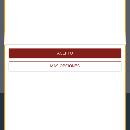
EN DIRECTO
@CAPITALRADIOB
ACEPTO
MÁS OPCIONES
NOTICIAS RELACIONADAS