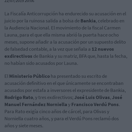
22/07/2019 20:06
La Fiscalía Anticorrupción ha endurecido su acusación en el
juicio por la ruinosa salida a bolsa de
Bankia
, celebrado en
la Audiencia Nacional. El movimiento de la fiscal Carmen
Launa, para el que ella misma abrió la puerta hace ocho
meses, supone añadir a la acusación por un supuesto delito
de falsedad contable, a la vez que señala a
12 nuevos
exdirectivos
de Bankia y su matriz, BFA que, hasta la fecha,
no habían sido acusados por Launa.
El
Ministerio Público
ha presentado su escrito de
acusación definitivo en el que únicamente se encontraban
acusados por estafa a inversores el expresidente de Bankia,
Rodrigo Rato
, y tres exdirectivos;
José Luis Olivas
,
José
Manuel Fernández Norniella
y
Francisco Verdú Pons
.
Para Rato exigía cinco años de cárcel, para Olivas y
Norniella cuatro años, y para el Verdú Pons reclamó dos
años y siete meses.