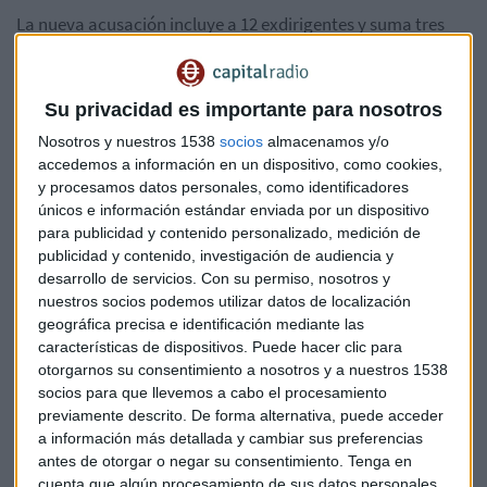
La nueva acusación incluye a 12 exdirigentes y suma tres
años y medio de cárcel a los cinco que le reclamaba a Rato,
quien ya está cumpliendo cuatro años y medio de condena
por el caso de las tarjetas black. La sentencia de Olivas y
Su privacidad es importante para nosotros
Norniella aumenta de cuatro a cinco años, mientras que a
Nosotros y nuestros 1538
socios
almacenamos y/o
Verdú Pons le han absuelto por el delito de estafa a
accedemos a información en un dispositivo, como cookies,
inversores, pero se le ha acusado de falsedad contable,
y procesamos datos personales, como identificadores
rebajando sus dos años y siete meses de condena a entre
únicos e información estándar enviada por un dispositivo
seis y nueve meses.
para publicidad y contenido personalizado, medición de
publicidad y contenido, investigación de audiencia y
Entre los 12 exdirigentes incluidos en la nueva sentencia se
desarrollo de servicios.
Con su permiso, nosotros y
nuestros socios podemos utilizar datos de localización
encuentran varios integrantes del consejo de BFA y de la
geográfica precisa e identificación mediante las
Comisión de Auditoría. Pide dos años y medio de prisión
características de dispositivos. Puede hacer clic para
para
Ildefonso Sánchez Barcoj
, dos años para
Miguel
otorgarnos su consentimiento a nosotros y a nuestros 1538
Ángel Soria
, un año y seis meses para
Alberto Ibáñez
y un
socios para que llevemos a cabo el procesamiento
año de prisión sustituible por multa para
Araceli Mora,
previamente descrito. De forma alternativa, puede acceder
Pedro Bedía, Remigio Pellicer
y
José García Fuster
.
a información más detallada y cambiar sus preferencias
antes de otorgar o negar su consentimiento.
Tenga en
El exministro del Interior
Ángel Acebes
también está en la
cuenta que algún procesamiento de sus datos personales