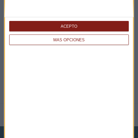
¡Suscribirme!
ACEPTO
EN DIRECTO
MÁS OPCIONES
@CAPITALRADIOB
NOTICIAS RELACIONADAS