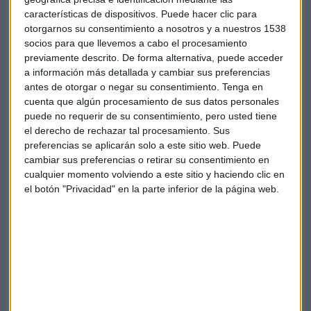
características de dispositivos. Puede hacer clic para
y gestionar correctamente cualquier incidencia. Según
otorgarnos su consentimiento a nosotros y a nuestros 1538
indicó,
“cualquier cambio que se produzca o incidencia se
socios para que llevemos a cabo el procesamiento
tiene que comunicar con la debida antelación”
para
previamente descrito. De forma alternativa, puede acceder
garantizar una tramitación adecuada.
a información más detallada y cambiar sus preferencias
antes de otorgar o negar su consentimiento.
Tenga en
“Te ayudamos”: acompañamiento personalizado
cuenta que algún procesamiento de sus datos personales
puede no requerir de su consentimiento, pero usted tiene
Uno de los elementos más valorados por las pequeñas y
el derecho de rechazar tal procesamiento. Sus
medianas empresas es el servicio
Te ayudamos
, un canal de
preferencias se aplicarán solo a este sitio web. Puede
apoyo directo. María lo definió como
“un canal de ayuda…
cambiar sus preferencias o retirar su consentimiento en
cualquier momento volviendo a este sitio y haciendo clic en
dirigido a las empresas que tienen hasta 150 trabajadores”
,
el botón "Privacidad" en la parte inferior de la página web.
cuyo objetivo es
“acompañarles para que el registro y la
notificación de las acciones formativas no sea un tema
farragoso”
.
Gloria
Somolinos
Fundae
: "E
l
CNAE
y el
Convenio se vuelcan
automáticamente
gracias a la