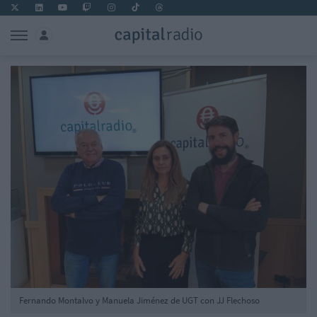
Fernando Montalvo y Manuela Jiménez de UGT con JJ Flechoso