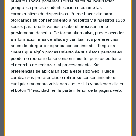
nuestros socios podemos utilizar datos de localización
actualización de las habilidades digitales de los
geográfica precisa e identificación mediante las
profesionales de los distintos sectores productivos que
características de dispositivos. Puede hacer clic para
conforman el mercado laboral español para ofrecer
otorgarnos su consentimiento a nosotros y a nuestros 1538
formación digital de calidad.
socios para que llevemos a cabo el procesamiento
previamente descrito. De forma alternativa, puede acceder
“Con nuestro plan, ofrecemos una formación digital de
a información más detallada y cambiar sus preferencias
calidad que permite la adaptación a los cambios” comenta
antes de otorgar o negar su consentimiento.
Tenga en
Manuela Jiménez y añade “apostamos por una formación
cuenta que algún procesamiento de sus datos personales
puede no requerir de su consentimiento, pero usted tiene
integral compuesta por tres cursos en competencias
el derecho de rechazar tal procesamiento. Sus
digitales”.
preferencias se aplicarán solo a este sitio web. Puede
cambiar sus preferencias o retirar su consentimiento en
El curso se imparte sobre tecnologías habilitadoras
cualquier momento volviendo a este sitio y haciendo clic en
digitales “se adentra en tecnologías como inteligencia
el botón "Privacidad" en la parte inferior de la página web.
artificial, blockchain, operaciones digitales seguras,
entornos 3D y fabricación aditiva, robots colaborativos y
gemelos digitales” según describe Montalvo.
El año pasado el curso de Digitalización Aplicada al sector
productivo sólo estuvo disponible para personas