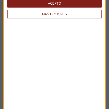
La Magia de la Publicidad
ACEPTO
Claves ESG
MÁS OPCIONES
Acepto la
política de privacidad
. *
¡Suscribirme!
EN DIRECTO
@CAPITALRADIOB