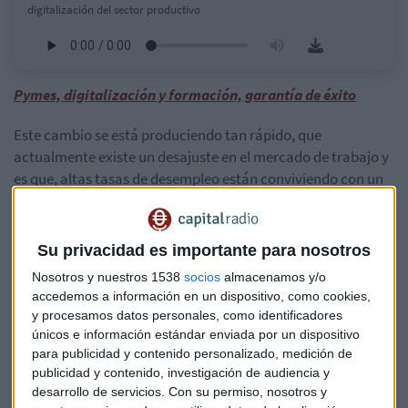
digitalización del sector productivo
Pymes, digitalización y formación, garantía de éxito
Este cambio se está produciendo tan rápido, que
actualmente existe un desajuste en el mercado de trabajo y
es que, altas tasas de desempleo están conviviendo con un
exceso de demanda de puestos, basados en perfiles
tecnológicos, que a menudo no encuentran profesionales
suficientes que los ocupen.
Su privacidad es importante para nosotros
Nosotros y nuestros 1538
socios
almacenamos y/o
“El gran reto, es conseguir un ajuste a
accedemos a información en un dispositivo, como cookies,
estas necesidades del mercado de trabajo”
y procesamos datos personales, como identificadores
únicos e información estándar enviada por un dispositivo
afirma Fernando Montalvo.
para publicidad y contenido personalizado, medición de
El proyecto Trabajamos en Digital- UGT para la formación
publicidad y contenido, investigación de audiencia y
en competencias digitales, nace con el objetivo de la
desarrollo de servicios.
Con su permiso, nosotros y