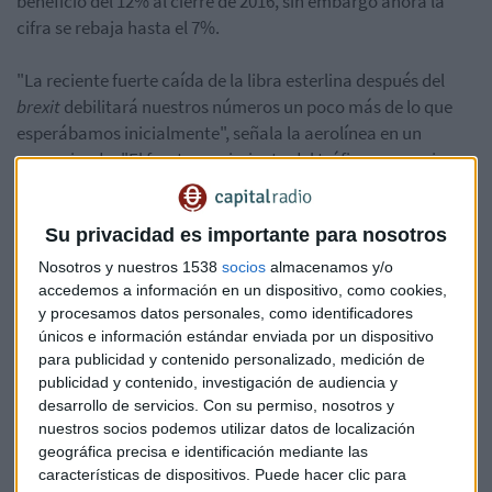
beneficio del 12% al cierre de 2016, sin embargo ahora la
cifra se rebaja hasta el 7%.
"La reciente fuerte caída de la libra esterlina después del
brexit
debilitará nuestros números un poco más de lo que
esperábamos inicialmente", señala la aerolínea en un
comunicado. "El fuerte crecimiento del tráfico y un mejor
control de los costes ayudarán a mejorar estos ingresos
más débiles”, añaden.
Su privacidad es importante para nosotros
La previsión de beneficio neto pasa de los 1.425 millones de
Nosotros y nuestros 1538
socios
almacenamos y/o
euros previstos a una horquilla entre los 1.350 y 1.300
accedemos a información en un dispositivo, como cookies,
y procesamos datos personales, como identificadores
millones de euros. Ryanair añade, además, que las tarifas
únicos e información estándar enviada por un dispositivo
durante este invierno se reducirán de media un 15%.
para publicidad y contenido personalizado, medición de
publicidad y contenido, investigación de audiencia y
Ryanair
Resultados
Beneficios
Vuelo
desarrollo de servicios.
Con su permiso, nosotros y
nuestros socios podemos utilizar datos de localización
geográfica precisa e identificación mediante las
características de dispositivos. Puede hacer clic para