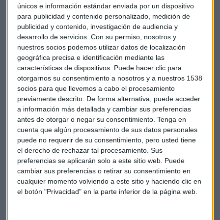
transformación digital y diversificación del negocio
únicos e información estándar enviada por un dispositivo
deportivo.
para publicidad y contenido personalizado, medición de
publicidad y contenido, investigación de audiencia y
Aun así, la competición aclara que mantendrá intactas sus
desarrollo de servicios.
Con su permiso, nosotros y
competencias deportivas y de gestión de los derechos de
nuestros socios podemos utilizar datos de localización
retransmisión audiovisuales.
geográfica precisa e identificación mediante las
características de dispositivos. Puede hacer clic para
otorgarnos su consentimiento a nosotros y a nuestros 1538
socios para que llevemos a cabo el procesamiento
previamente descrito. De forma alternativa, puede acceder
a información más detallada y cambiar sus preferencias
antes de otorgar o negar su consentimiento.
Tenga en
cuenta que algún procesamiento de sus datos personales
puede no requerir de su consentimiento, pero usted tiene
el derecho de rechazar tal procesamiento. Sus
preferencias se aplicarán solo a este sitio web. Puede
cambiar sus preferencias o retirar su consentimiento en
cualquier momento volviendo a este sitio y haciendo clic en
el botón "Privacidad" en la parte inferior de la página web.
Laliga
CVC
Venta