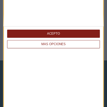
@CAPITALRADIOB
ACEPTO
MÁS OPCIONES
NOTICIAS RELACIONADAS
Capital Radio
Noticias