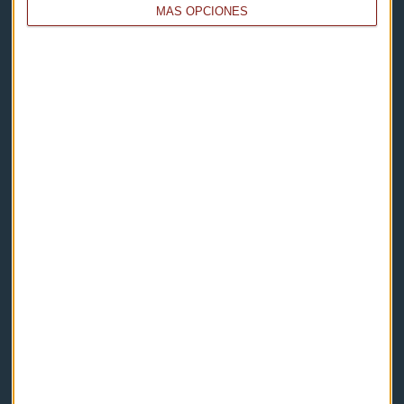
MÁS OPCIONES
Capital Radio
Noticias
Eventos
Consultorios
Programas y podcasts
Contacto & Legal
Contacto
Cómo escucharnos