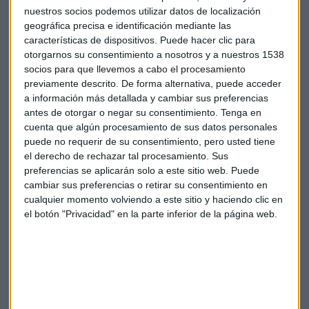
Kraft Heinz está controlada por Berkshire Hathaway, de
nuestros socios podemos utilizar datos de localización
geográfica precisa e identificación mediante las
Warren Buffet, y por la brasileña 3G Capital. La caída del
características de dispositivos. Puede hacer clic para
20% le hace borrar 12.000 millones de dólares de
otorgarnos su consentimiento a nosotros y a nuestros 1538
capitalización y
sus acciones tocan el nivel más bajo
socios para que llevemos a cabo el procesamiento
desde que Heinz compró Kraft en 2015
.
previamente descrito. De forma alternativa, puede acceder
a información más detallada y cambiar sus preferencias
antes de otorgar o negar su consentimiento.
Tenga en
Resultados
Kraft
cuenta que algún procesamiento de sus datos personales
puede no requerir de su consentimiento, pero usted tiene
el derecho de rechazar tal procesamiento. Sus
preferencias se aplicarán solo a este sitio web. Puede
cambiar sus preferencias o retirar su consentimiento en
cualquier momento volviendo a este sitio y haciendo clic en
el botón "Privacidad" en la parte inferior de la página web.
Suscríbete a nuestros boletines
Te enviaremos las noticias más importantes del día