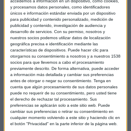
accedemos a información en un dispositivo, como cookies,
Según Google Trends, 12 de los 13 temas más buscados del
y procesamos datos personales, como identificadores
día hacen referencia a los Oscar. Encabezan la lista Sonia
únicos e información estándar enviada por un dispositivo
Monroy, probablemente por su desacertado vestido; Eddie
para publicidad y contenido personalizado, medición de
Redmayne, Patricia Arquette y Boyhood, que tanto
publicidad y contenido, investigación de audiencia y
prometía y sorprendentemente ha resultado ser la peor
desarrollo de servicios.
Con su permiso, nosotros y
nuestros socios podemos utilizar datos de localización
parada.
geográfica precisa e identificación mediante las
características de dispositivos. Puede hacer clic para
Además del clásico post de “las mejor y peor vestidas”
otorgarnos su consentimiento a nosotros y a nuestros 1538
también los peinados están en el punto de mira. El de
socios para que llevemos a cabo el procesamiento
Scarlett Johanson, Brad Pitt o Dakota Johnson han sido
previamente descrito. De forma alternativa, puede acceder
algunos de los más buscados en Google durante la gala.
a información más detallada y cambiar sus preferencias
antes de otorgar o negar su consentimiento.
Tenga en
cuenta que algún procesamiento de sus datos personales
Y como ya es habitual, los memes en Twitter no han dejado
puede no requerir de su consentimiento, pero usted tiene
de provocar carcajadas con sus ingeniosos montajes.
el derecho de rechazar tal procesamiento. Sus
Algunos tweets comparaban el peinado de Scarlett con el de
preferencias se aplicarán solo a este sitio web. Puede
Cholo Simeone, el vestido de Marion Cotillard con sushi de
cambiar sus preferencias o retirar su consentimiento en
langostino o a Kelly Osbourne con Úrsula, la mala de La
cualquier momento volviendo a este sitio y haciendo clic en
Sirenita.
el botón "Privacidad" en la parte inferior de la página web.