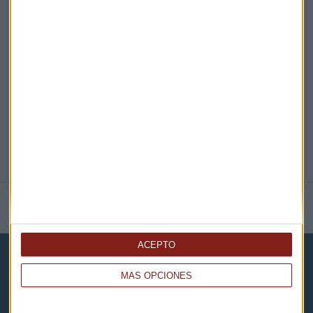
EN DIRECTO
@CAPITALRADIOB
NOTICIAS RELACIONADAS
ACEPTO
MÁS OPCIONES