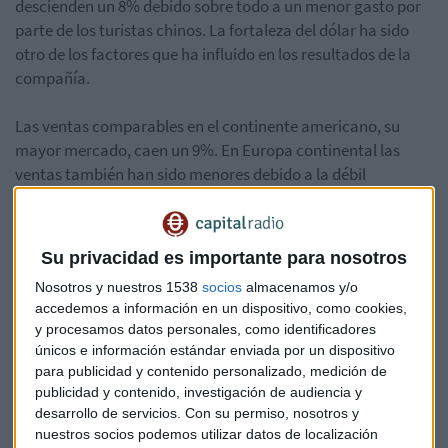
descienden un 8% debido sobre todo a un menor gasto por
parte de los turistas chinos. La fortaleza del dólar ha sido
otro de los factores que ha influido en los resultados de la
compañía.
Las ventas comparables en el continente americano, su
mayor mercado, caen un 9%. En Europa continental las
ventas también han sido menores debido a la débil
demanda de los consumidores locales y los turistas
extranjeros, aunque en Reino Unido han sido mejores de lo
esperado.
Su privacidad es importante para nosotros
Nosotros y nuestros 1538
socios
almacenamos y/o
Las ventas totales de Tiffany’s han caído un 5’9% hasta los
accedemos a información en un dispositivo, como cookies,
931’6 millones de dólares en el trimestre.
y procesamos datos personales, como identificadores
únicos e información estándar enviada por un dispositivo
Sin embargo, el
beneficio neto de la compañía sube
para publicidad y contenido personalizado, medición de
hasta los 105’7 millones de dólares
, en comparación con
publicidad y contenido, investigación de audiencia y
los 104’9 millones del mismo periodo del año anterior.
desarrollo de servicios.
Con su permiso, nosotros y
nuestros socios podemos utilizar datos de localización