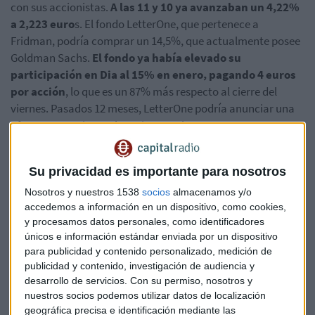
con sus accionistas.
A las 11 y 10 ya avanzaban un 4,22%
a 2,223 euro
s. El fondo LetterOne, que pertenece a
Fridman, podría comprar un 14,5%, que actualmente posee
Goldman Sachs.
El fondo ya había elevado su
participación en Dia al 15% en enero, pagando 4 euros
por acción
, lo que es un 87% más respecto al cierre del
viernes. Pasados 12 meses, LetterOne podría anunciar una
oferta que se ajuste al precio actual.
Dia, el valor del Ibex con más posiciones cortas (20,85%),
Su privacidad es importante para nosotros
destituyó el fin de semana a su consejero delegado,
Ricardo Currás
. El magnate ruso presionaba para acabar
Nosotros y nuestros 1538
socios
almacenamos y/o
accedemos a información en un dispositivo, como cookies,
con él al querer colocar a un equipo afín al frente del grupo.
y procesamos datos personales, como identificadores
Fridman pretende modernizar la cadena de supermercados.
únicos e información estándar enviada por un dispositivo
El nuevo CEO de Dia, Antonio Coto, era hasta ahora director
para publicidad y contenido personalizado, medición de
ejecutivo en Brasil y Argentina.
publicidad y contenido, investigación de audiencia y
desarrollo de servicios.
Con su permiso, nosotros y
Bolsa
Acciones
OPA
Día
Letterone
nuestros socios podemos utilizar datos de localización
geográfica precisa e identificación mediante las