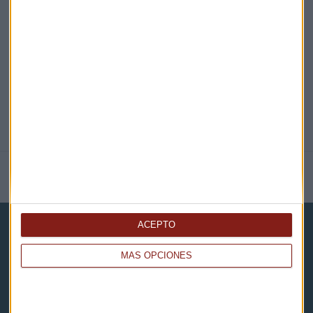
@CAPITALRADIOB
NOTICIAS RELACIONADAS
ACEPTO
MÁS OPCIONES
Capital Radio