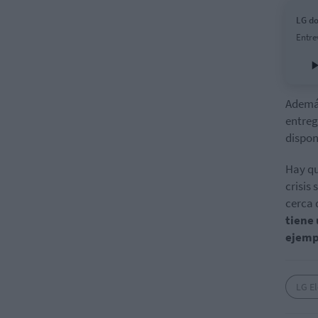
LG do
Entre
Además
entreg
dispon
Hay qu
crisis
cerca 
tiene 
ejemp
LG El