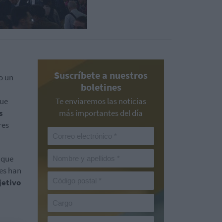
Suscríbete a nuestros
o un
boletines
que
Te enviaremos las noticias
s
más importantes del día
res
 que
les han
jetivo