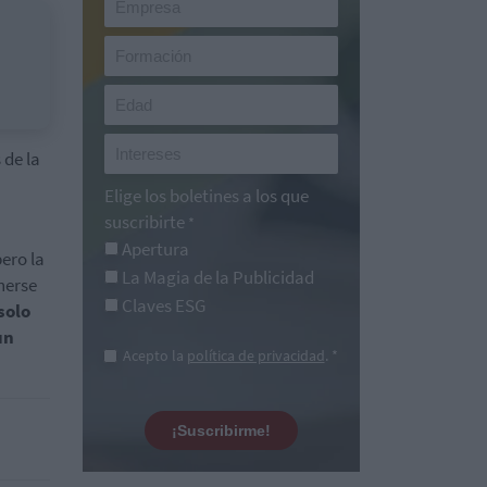
 de la
Elige los boletines a los que
suscribirte
*
Apertura
ero la
La Magia de la Publicidad
nerse
Claves ESG
solo
un
Acepto la
política de privacidad
. *
¡Suscribirme!