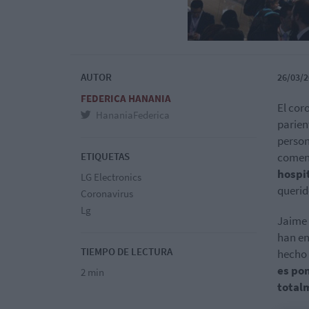
AUTOR
26/03/2
FEDERICA HANANIA
El cor
HananiaFederica
parien
person
ETIQUETAS
comenz
hospi
LG Electronics
querid
Coronavirus
Lg
Jaime 
han en
TIEMPO DE LECTURA
hecho 
es pon
2 min
total