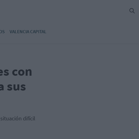
OS
VALENCIA CAPITAL
es con
a sus
ituación difícil