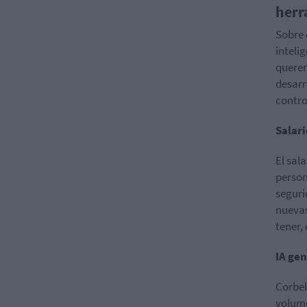
herr
Sobre 
intelig
querem
desarr
contro
Salar
El sal
person
seguri
nuevas
tener,
IA ge
Corbel
volume