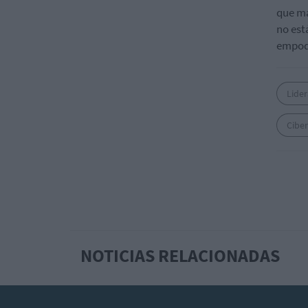
que ma
no est
empod
Lide
Ciber
NOTICIAS RELACIONADAS