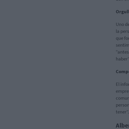
Orgull
Uno de
la per
que fo
sentim
“antes
haber”
Compe
El inf
empres
comuni
person
tener”.
Albe