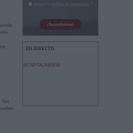
Acepto la
política de privacidad
. *
“Cuando
¡Suscribirme!
ente
e
que
EN DIRECTO
@CAPITALRADIOB
a
 “las
 puedan