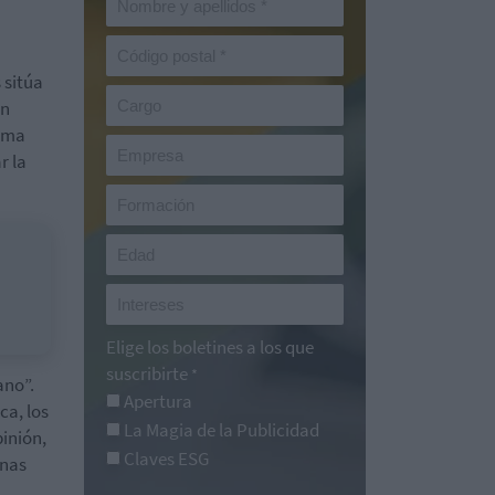
 sitúa
un
igma
r la
Elige los boletines a los que
suscribirte
*
ano”.
Apertura
ca, los
La Magia de la Publicidad
pinión,
Claves ESG
onas