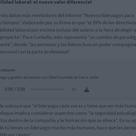
ilidad laboral: el nuevo valor diferencial
 los datos más reveladores del informe “Nuevos liderazgos para
 tiempos” elaborado por su firma es que “el 39% de los directivos
ibilidad laboral por encima incluso del salario a la hora de elegir 
proyecto”. Para Corbella, esto representa “un cambio de parad
ente”, donde “las personas y los líderes buscan poder compagina
personal con la parte profesional”.
cotizante
azgo y gestión del talento con Albert Corbella de Claire Joster
la subrayó que “el liderazgo cada vez es y tiene que ser más hum
nfoque implica considerar aspectos como “la seguridad psicológi
tos dentro de la compañía y la formación que se ofrece”. En su o
o tú tienes un liderazgo mucho más humano, hace que las pers
200 por ciento”.