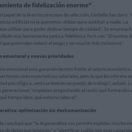
amienta de fidelización enorme"
el papel de la IA en los procesos de selección, Corbella fue claro: 
encia artificial no la queremos utilizar para sustituir a nadie. La
os utilizar para poder dedicar tiempo de calidad”. Su empresa h
ollado una herramienta junto a Telefónica Tech con “20 puntos d
l que pretenden reducir el sesgo y ser mucho más inclusivos”.
io emocional y nuevas prioridades
ario emocional está ganando terreno frente al salario económico.
as tienen unas expectativas salariales, pero lo que les interesa e
dad psicológica, sentirse bien en un puesto de trabajo”, señaló. L
 generaciones “empiezan preguntando al revés: qué formación 
 qué tiempo libre, qué entorno laboral”.
nerativa: optimización sin deshumanización
la concluyó que “la IA generativa nos permite explotar mucho me
n de datos que tenemos” y “identificar cuáles son esas capacid