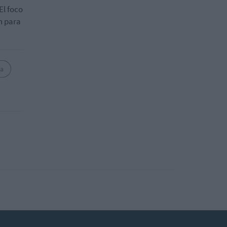
El foco
en para
ia