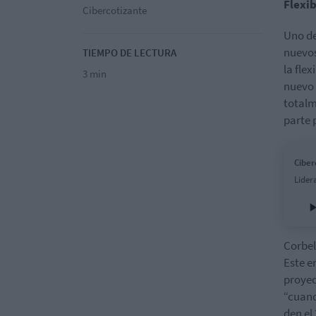
Flexib
Cibercotizante
Uno de
nuevos
TIEMPO DE LECTURA
la flex
3 min
nuevo 
totalm
parte 
Ciber
Lider
Corbel
Este e
proyec
“cuand
den el 