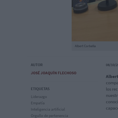
Albert Corbella
AUTOR
08/10/2
JOSÉ JOAQUÍN FLECHOSO
Albert
compar
ETIQUETAS
los re
nuestr
Liderazgo
conoci
Empatía
capace
Inteligencia artificial
Orgullo de pertenencia