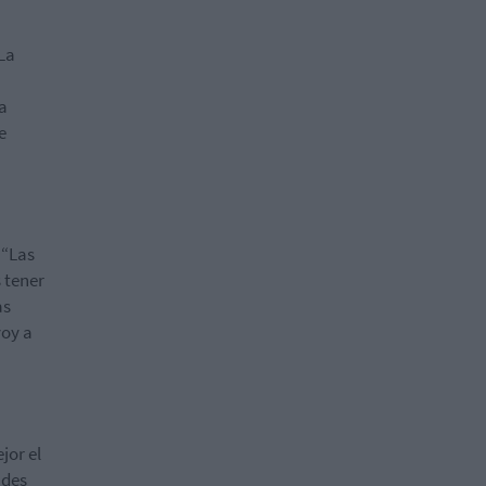
“La
a
e
 “Las
s tener
as
voy a
jor el
ades