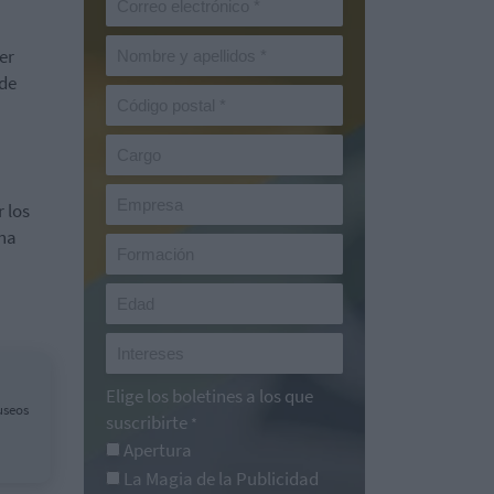
er
 de
 los
una
Elige los boletines a los que
useos
suscribirte
*
Apertura
La Magia de la Publicidad