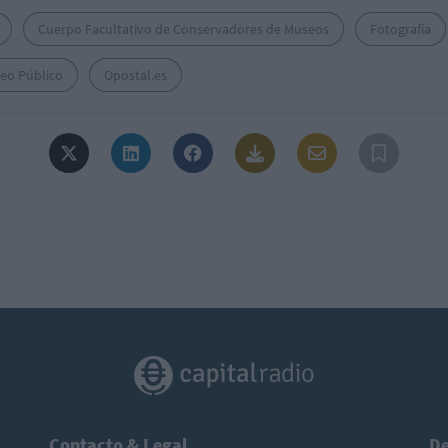
Cuerpo Facultativo de Conservadores de Museos
Fotografía
eo Público
Opostal.es
Contacto & Legal
De