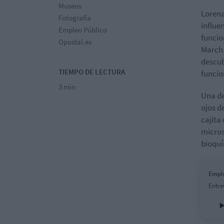
Museos
Lorena
Fotografía
influe
Empleo Público
funcio
Opostal.es
March 
descub
TIEMPO DE LECTURA
funcio
3 min
Una de
ojos d
cajita
micros
bioquí
Empl
Entre