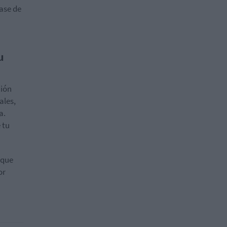
fase de
u
ción
ales,
a.
 tu
 que
or