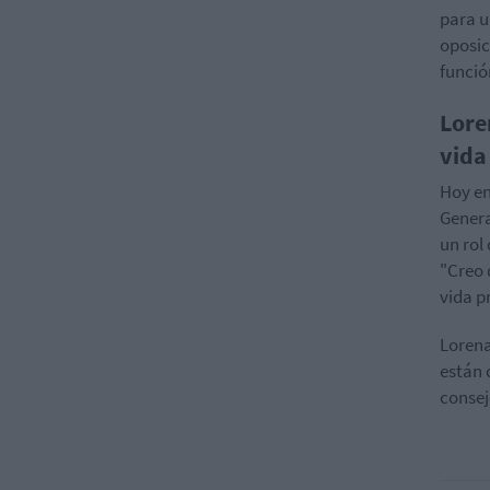
para u
oposic
funció
Lore
vida
Hoy en
Genera
un rol
"Creo 
vida p
Lorena
están 
consej