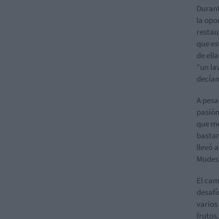
Durant
la opo
restau
que es
de ell
“un
la
decían 
A pesa
pasión
que me
bastan
llevó 
Modes
El cam
desafí
varios
frutos