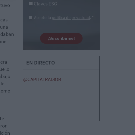
Claves ESG
 tuvo
Acepto la
política de privacidad
. *
icas
Y una
e daban
¡Suscribirme!
y me
dera
EN DIRECTO
ue lo
abajo
@CAPITALRADIOB
 le
 como
te
eron
ición