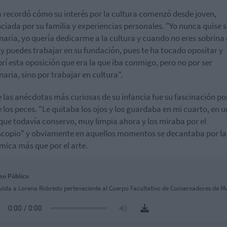
 recordó cómo su interés por la cultura comenzó desde joven,
nciada por su familia y experiencias personales. "Yo nunca quise s
naria, yo quería dedicarme a la cultura y cuando no eres sobrina
y puedes trabajar en su fundación, pues te ha tocado opositar y
rí esta oposición que era la que iba conmigo, pero no por ser
naria, sino por trabajar en cultura".
 las anécdotas más curiosas de su infancia fue su fascinación por
e los peces. "Le quitaba los ojos y los guardaba en mi cuarto, en 
 que todavía conservo, muy limpia ahora y los miraba por el
copio" y obviamente en aquellos momentos se decantaba por la
mica más que por el arte.
eo Público
vista a Lorena Robredo perteneciente al Cuerpo Facultativo de Conservadores de M