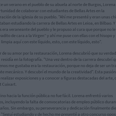
e un verano en el pueblo de su abuela al norte de Burgos, Lorena
rtunidad de colaborar con estudiantes de Bellas Artes en la
ración de la iglesia de su pueblo. "Ahí me presenté y eran unas ch
taban estudiando la carrera de Bellas Artes en
Leioa
, en Bilbao. 
as era veraneante del pueblo y le propuso al cura que porque no l
vadito
de cara a la Virgen” y ahí me puse con ellas con el hisopo 
limpia aquí con este líquido, esto, con este líquido, esto".
r de su amor por la restauración, Lorena descubrió que su verda
 residía en la fotografía. "Una vez dentro de la carrera descubrí q
nos me gustaba era la restauración, porque no deja de ser un tr
te mecánico. Y descubrí el mundo de la creatividad". Esta pasión
a realizar exposiciones y a conocer a figuras destacadas del arte,
t
Cuixart
.
ino hacia la función pública no fue fácil. Lorena enfrentó varios
os, incluyendo la falta de convocatorias de empleo público duran
 años. Sin embargo, su perseverancia y dedicación finalmente di
. "Seguí estudiando y de hecho me presenté a otro concurso opos