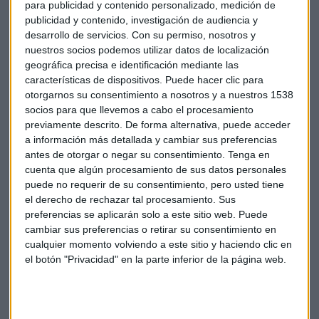
para publicidad y contenido personalizado, medición de
dólares y figura el número 43 de los más de 1.800
publicidad y contenido, investigación de audiencia y
multimillonarios del mundo, según la lista Forbes.
¿En qué
desarrollo de servicios.
Con su permiso, nosotros y
consiste su estrategia?
nuestros socios podemos utilizar datos de localización
geográfica precisa e identificación mediante las
Escucha el reportaje completo aquí:
características de dispositivos. Puede hacer clic para
otorgarnos su consentimiento a nosotros y a nuestros 1538
*Lo sentimos pero el audio ha sido eliminado
socios para que llevemos a cabo el procesamiento
previamente descrito. De forma alternativa, puede acceder
a información más detallada y cambiar sus preferencias
antes de otorgar o negar su consentimiento.
Tenga en
cuenta que algún procesamiento de sus datos personales
IMAGEN: Flickr/Casino Connection
puede no requerir de su consentimiento, pero usted tiene
el derecho de rechazar tal procesamiento. Sus
Apple
Tiburón
Estrategia
Carl Icahn
preferencias se aplicarán solo a este sitio web. Puede
cambiar sus preferencias o retirar su consentimiento en
Activista
cualquier momento volviendo a este sitio y haciendo clic en
el botón "Privacidad" en la parte inferior de la página web.