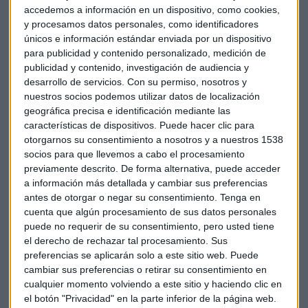
accedemos a información en un dispositivo, como cookies,
York o Maryland, ese porcentaje es de en torno al 20%.
y procesamos datos personales, como identificadores
únicos e información estándar enviada por un dispositivo
El estudio hace referencia también a datos del Instituto
para publicidad y contenido personalizado, medición de
Global McKinsey, que han analizado 800 ocupaciones y la
publicidad y contenido, investigación de audiencia y
proporción que podría resultar más automatizada en 2030
desarrollo de servicios.
Con su permiso, nosotros y
nuestros socios podemos utilizar datos de localización
usando la tecnología habitual.
geográfica precisa e identificación mediante las
características de dispositivos. Puede hacer clic para
Mientras algunas industrias ya automatizadas, como la
otorgarnos su consentimiento a nosotros y a nuestros 1538
manufacturera, seguirán necesitando menos fuerza de
socios para que llevemos a cabo el procesamiento
trabajo humana para ciertos niveles de producción, el
previamente descrito. De forma alternativa, puede acceder
avance de las nuevas tecnologías aumentará la presión en
a información más detallada y cambiar sus preferencias
otros empleos, debido la mayor presencia esperada de
antes de otorgar o negar su consentimiento.
Tenga en
cuenta que algún procesamiento de sus datos personales
vehículos autónomos o de herramientas inteligente que
puede no requerir de su consentimiento, pero usted tiene
cambiarán cómo los camareros o los carpinteros hacen su
el derecho de rechazar tal procesamiento. Sus
trabajo.
preferencias se aplicarán solo a este sitio web. Puede
cambiar sus preferencias o retirar su consentimiento en
Algo que ayudará a elevar la productividad y, a la larga,
cualquier momento volviendo a este sitio y haciendo clic en
apunta el informe, será bueno para la economía, porque
el botón "Privacidad" en la parte inferior de la página web.