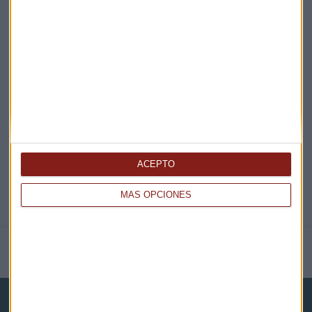
¡Suscribirme!
EN DIRECTO
@CAPITALRADIOB
ACEPTO
MÁS OPCIONES
NOTICIAS RELACIONADAS