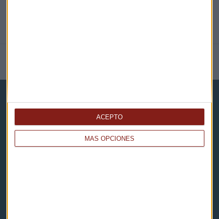
NOTICIAS RELACIONADAS
ACEPTO
MÁS OPCIONES
Capital Radio
Noticias
Eventos
Consultorios