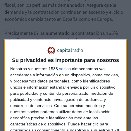
fiscal, son los perfiles más demandados. Asegura que la
demanda y la contratación continúan en ascenso y el ciclo
económico cambia tanto en España como en Europa.
Precisamente EY ha aumentado la contratación un 25%
este año, con 2.250 nuevos empleados, por encima de sus
previsiones iniciales del 20%. Para el próximo año prevén
incrementar esta cifra y para 2020 doblar su cifra de
Su privacidad es importante para nosotros
negocio, según el plan estratégico a 5 años.
Nosotros y nuestros 1538
socios
almacenamos y/o
Escucha la entrevista completa en Capital, la Bolsa y la
accedemos a información en un dispositivo, como cookies,
y procesamos datos personales, como identificadores
Vida:
únicos e información estándar enviada por un dispositivo
para publicidad y contenido personalizado, medición de
publicidad y contenido, investigación de audiencia y
desarrollo de servicios.
Con su permiso, nosotros y
nuestros socios podemos utilizar datos de localización
geográfica precisa e identificación mediante las
características de dispositivos. Puede hacer clic para
otorgarnos su consentimiento a nosotros y a nuestros 1538