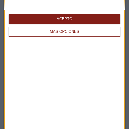
Elige los boletines a los que suscribirte
*
ACEPTO
Apertura
La Magia de la Publicidad
MÁS OPCIONES
Claves ESG
Acepto la
política de privacidad
. *
¡Suscribirme!
EN DIRECTO
@CAPITALRADIOB