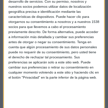
desarrollo de servicios.
Con su permiso, nosotros y
viajeros
pueden reservar plaza en estos viajes, hay
400
nuestros socios podemos utilizar datos de localización
hoteles
a los que poder acudir y el presupuesto para esta
geográfica precisa e identificación mediante las
partida en 2018 ha sido de
69 millones de euros
.
características de dispositivos. Puede hacer clic para
otorgarnos su consentimiento a nosotros y a nuestros 1538
socios para que llevemos a cabo el procesamiento
Han pasado 32 años, y lo que antes era una iniciativa, en
previamente descrito. De forma alternativa, puede acceder
parte, destinada a favorecer a los hoteles, ahora no gusta
a información más detallada y cambiar sus preferencias
tanto a estos negocios. Los hoteleros no parecen tan
antes de otorgar o negar su consentimiento.
Tenga en
contentos con este programa de vacaciones, de hecho,
cuenta que algún procesamiento de sus datos personales
afirman que para ellos, acoger a estos viajeros “es una
puede no requerir de su consentimiento, pero usted tiene
ruina”.
el derecho de rechazar tal procesamiento. Sus
preferencias se aplicarán solo a este sitio web. Puede
cambiar sus preferencias o retirar su consentimiento en
El agobio de los hoteles ha llegado a tal punto que la
cualquier momento volviendo a este sitio y haciendo clic en
Confederación Española de Hoteles ha pedido al estado que
el botón "Privacidad" en la parte inferior de la página web.
se incremente la dotación presupuestaria al programa.
Porque ahora, por cada viajero del Imserso en una
habitación con pensión completa, los
hoteles solo reciben
20 euros por persona y día
.