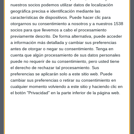
nuestros socios podemos utilizar datos de localización
geográfica precisa e identificación mediante las
características de dispositivos. Puede hacer clic para
otorgarnos su consentimiento a nosotros y a nuestros 1538
socios para que llevemos a cabo el procesamiento
previamente descrito. De forma alternativa, puede acceder
a información más detallada y cambiar sus preferencias
antes de otorgar o negar su consentimiento.
Tenga en
cuenta que algún procesamiento de sus datos personales
puede no requerir de su consentimiento, pero usted tiene
La entidad bancaria considera que esta operación es
el derecho de rechazar tal procesamiento. Sus
excelente, tanto para Línea Directa como para el banco y
preferencias se aplicarán solo a este sitio web. Puede
para sus accionistas, a quienes se va a devolver el esfuerzo
cambiar sus preferencias o retirar su consentimiento en
realizado en 1994, y en 2009 en la ampliación de capital para
cualquier momento volviendo a este sitio y haciendo clic en
comprar a Royal
Bank
of
Scotland
el 50% que no controlaba
el botón "Privacidad" en la parte inferior de la página web.
de la aseguradora, por un importe de 426 millones de euros.
Valoración de Línea Directa