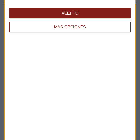
Elige los boletines a los que suscribirte
*
Apertura
ACEPTO
La Magia de la Publicidad
Claves ESG
MÁS OPCIONES
Acepto la
política de privacidad
. *
¡Suscribirme!
EN DIRECTO
@CAPITALRADIOB