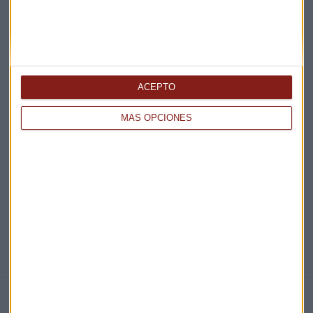
Acepto la
política de privacidad
. *
¡Suscribirme!
ACEPTO
EN DIRECTO
MÁS OPCIONES
@CAPITALRADIOB
NOTICIAS RELACIONADAS