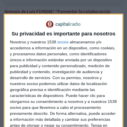
Antonio de Luis FUNDAE: "Fomentar la colaboración
publico-privada formativa"
A juicio de Canales "necesitamos que los trabajadores estén
Su privacidad es importante para nosotros
formados de la manera más transversal posible" nos
Nosotros y nuestros 1538
socios
almacenamos y/o
apunta.
Se incidió en los problemas que tienen las
accedemos a información en un dispositivo, como cookies,
micropymes cuando un trabajador está un tiempo sin ir a la
y procesamos datos personales, como identificadores
empresa por estar asistiendo a formacion "algo que no
únicos e información estándar enviada por un dispositivo
afecta a las grandes empresas, en las de menos de diez
para publicidad y contenido personalizado, medición de
trabajadores supone un gran problema prescindir de un
publicidad y contenido, investigación de audiencia y
trabajador" afirma Canales.
desarrollo de servicios.
Con su permiso, nosotros y
nuestros socios podemos utilizar datos de localización
geográfica precisa e identificación mediante las
La nueva ley de formación profesional abre
características de dispositivos. Puede hacer clic para
la puerta a las microcredenciales
otorgarnos su consentimiento a nosotros y a nuestros 1538
socios para que llevemos a cabo el procesamiento
Una formula innovadora con respecto a la formación son
previamente descrito. De forma alternativa, puede acceder
las micro credenciales algo que segun nos
exponía Canales
a información más detallada y cambiar sus preferencias
"son una formula innovadora que van a ayudar mucho a las
antes de otorgar o negar su consentimiento.
Tenga en