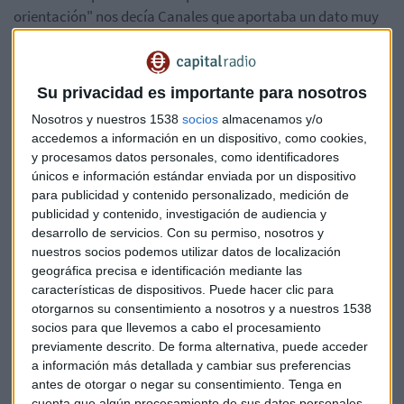
orientación" nos decía Canales que aportaba un dato muy
preocupante en las pymes y nos encontramos con unas
vacantes.
Su privacidad es importante para nosotros
Miguel Canales: "La nueva ley de
Nosotros y nuestros 1538
socios
almacenamos y/o
formacion para el empleo debe tener
accedemos a información en un dispositivo, como cookies,
caracter integrador"
y procesamos datos personales, como identificadores
únicos e información estándar enviada por un dispositivo
Queríamos saber las novedades que nos vamos a encontrar
para publicidad y contenido personalizado, medición de
en el diálogo social con vistas a la nueva ley de formación
publicidad y contenido, investigación de audiencia y
para el empleo que se va a retomar en esta legislatura y
desarrollo de servicios.
Con su permiso, nosotros y
Miguel Canales nos apuntaba que "es una pena que no
nuestros socios podemos utilizar datos de localización
saliera en la anterior legislatura" y añadía "es una ley de
geográfica precisa e identificación mediante las
características de dispositivos. Puede hacer clic para
2015 que hay que renovar por los cambios que ha habido en
otorgarnos su consentimiento a nosotros y a nuestros 1538
el mercado laboral y es importante que tenga caracter
socios para que llevemos a cabo el procesamiento
integrador".
previamente descrito. De forma alternativa, puede acceder
a información más detallada y cambiar sus preferencias
Aquí hemos hablado en alguna ocasión del tema de las
antes de otorgar o negar su consentimiento.
Tenga en
microcredenciales y parece que es de los temas de pleno
cuenta que algún procesamiento de sus datos personales