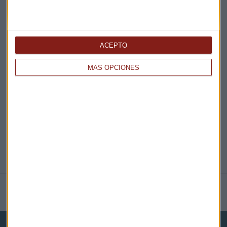
¡Suscribirme!
ACEPTO
EN DIRECTO
MÁS OPCIONES
@CAPITALRADIOB
NOTICIAS RELACIONADAS