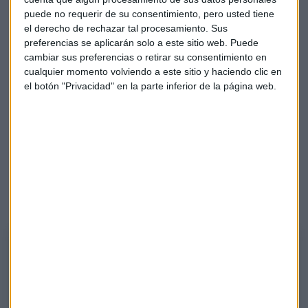
consenso entre empresarios y trabajadores y ademas cada
puede no requerir de su consentimiento, pero usted tiene
microcredencial un aporta un titulo.
el derecho de rechazar tal procesamiento. Sus
preferencias se aplicarán solo a este sitio web. Puede
"Donde no llega la conectividad no llega el desarrollo"
cambiar sus preferencias o retirar su consentimiento en
cualquier momento volviendo a este sitio y haciendo clic en
sentenciaba Canales.
el botón "Privacidad" en la parte inferior de la página web.
Hay un porcentaje muy pequeño de microempresas que ven
como una posibilidad el uso de la IA, "pero aun están lejos de
verlo como una verdadera opcion al dia de hoy" dice
nuestro invitado.
A continuación puedes escuchar el podcast con la
entrevista completa
Gestión del Talento
Hoy hablamos sobre la difícil cobertura de vacantes en el mundo pyme
con Miguel Canales responsable de Formación y Prevención de Riesgos
Laborales de CEPYME