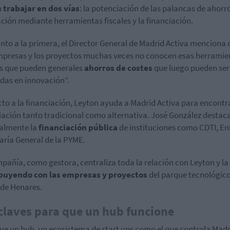
n
trabajar en dos vías
: la potenciación de las palancas de ahorro
ción mediante herramientas fiscales y la financiación.
nto a la primera, el Director General de Madrid Activa menciona 
mpresas y los proyectos muchas veces no conocen esas herramie
es que pueden generales
ahorros de costes
que luego pueden ser
idas en innovación”.
to a la financiación, Leyton ayuda a Madrid Activa para encontr
iación tanto tradicional como alternativa. José González destac
almente la
financiación pública
de instituciones como CDTI, Eni
aría General de la PYME.
pañía, como gestora, centraliza toda la relación con Leyton y la
ibuyendo con las empresas y proyectos
del parque tecnológic
 de Henares.
claves para que un hub funcione
ue un hub, un ecosistema de start ups como el que controla Madr