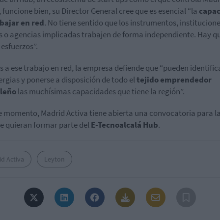
, funcione bien, su Director General cree que es esencial “la
capa
bajar en red
. No tiene sentido que los instrumentos, institucione
 o agencias implicadas trabajen de forma independiente. Hay q
esfuerzos”.
s a ese trabajo en red, la empresa defiende que “pueden identific
nergias y ponerse a disposición de todo el
tejido emprendedor
leño
las muchísimas capacidades que tiene la región”.
e momento, Madrid Activa tiene abierta una convocatoria para la
e quieran formar parte del
E-Tecnoalcalá Hub
.
d Activa
Leyton