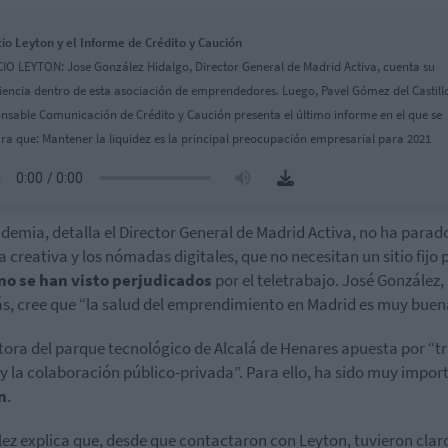
io Leyton y el Informe de Crédito y Caución
IO LEYTON: Jose González Hidalgo, Director General de Madrid Activa, cuenta su
iencia dentro de esta asociación de emprendedores. Luego, Pavel Gómez del Castill
nsable Comunicación de Crédito y Caución presenta el último informe en el que se
ra que: Mantener la liquidez es la principal preocupación empresarial para 2021
demia, detalla el Director General de Madrid Activa, no ha parado
a creativa y los nómadas digitales, que no necesitan un sitio fijo 
no se han visto perjudicados
por el teletrabajo. José González,
, cree que “la salud del emprendimiento en Madrid es muy buen
tora del parque tecnológico de Alcalá de Henares apuesta por “t
 y la colaboración público-privada”. Para ello, ha sido muy impor
n
.
ez explica que, desde que contactaron con Leyton, tuvieron clar