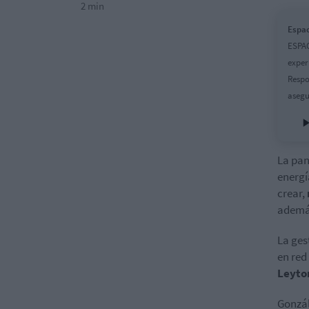
2 min
Espac
ESPAC
exper
Respo
asegu
La pan
energí
crear,
además
La ges
en red
Leyto
Gonzál