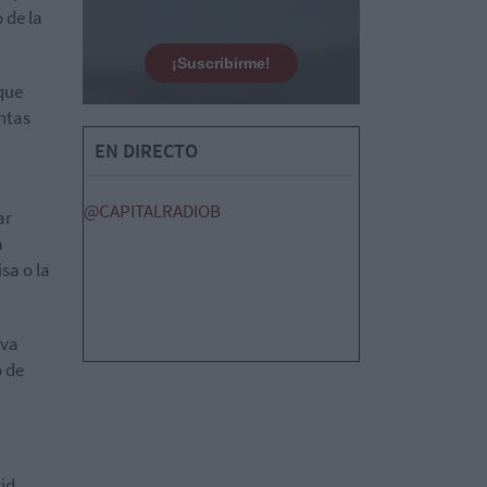
 de la
¡Suscribirme!
que
ntas
EN DIRECTO
@CAPITALRADIOB
ar
a
sa o la
 va
o de
id