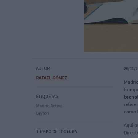
AUTOR
26/11/2
RAFAEL GÓMEZ
Madrid
Compet
ETIQUETAS
tecno
refere
Madrid Activa
como l
Leyton
Aquí p
TIEMPO DE LECTURA
Direct