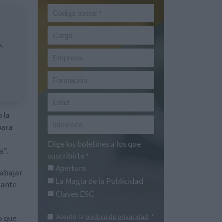
o,
 la
para
Elige los boletines a los que
a”.
suscribirte
*
Apertura
rabajar
La Magia de la Publicidad
tante
Claves ESG
Acepto la
política de privacidad
. *
o que