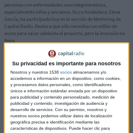
personas con enfermedades neurodegenerativas,
especialmente niños y ancianos. Su co-fundadora, Elena
García, ha participado hoy en la sección de Mentoring de
Capital Radio. Destaca que sólo necesitan un millón de
euros para sacar adelante el proyecto, pero la inversión no
llega.
Escucha la tertulia completa en Capital, la Bolsa y la Vida,
donde también hemos contado con la presencia de Juan
Su privacidad es importante para nosotros
Manuel Borrero mentor y consultor espacial.
Nosotros y nuestros 1538
socios
almacenamos y/o
accedemos a información en un dispositivo, como cookies,
y procesamos datos personales, como identificadores
únicos e información estándar enviada por un dispositivo
para publicidad y contenido personalizado, medición de
publicidad y contenido, investigación de audiencia y
Marsi Bionics
desarrollo de servicios.
Con su permiso, nosotros y
nuestros socios podemos utilizar datos de localización
geográfica precisa e identificación mediante las
características de dispositivos. Puede hacer clic para