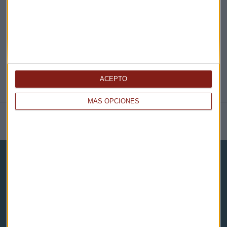
@CAPITALRADIOB
ACEPTO
MÁS OPCIONES
NOTICIAS RELACIONADAS
Capital Radio