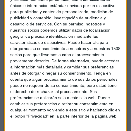
La filial europea de McDonald's registró un beneficio de
únicos e información estándar enviada por un dispositivo
540,6 millones de dólares en 2015. Sobre esos beneficios, el
para publicidad y contenido personalizado, medición de
publicidad y contenido, investigación de audiencia y
grupo pagó 3,8 millones en impuestos a las autoridades
desarrollo de servicios.
Con su permiso, nosotros y
luxemburguesas, que le conceden una tasa preferencial,
nuestros socios podemos utilizar datos de localización
aunque sus detractores aseguran que la compañía debería
geográfica precisa e identificación mediante las
haber pagado más.
características de dispositivos. Puede hacer clic para
otorgarnos su consentimiento a nosotros y a nuestros 1538
"Financial Times" publicó en septiembre que la Comisión
socios para que llevemos a cabo el procesamiento
podría obligar a la cadena de comida rápida a devolver 500
previamente descrito. De forma alternativa, puede acceder
a información más detallada y cambiar sus preferencias
millones de euros a Luxemburgo en concepto de impuestos
antes de otorgar o negar su consentimiento.
Tenga en
que no pagó en el país por un tratamiento fiscal ventajoso
cuenta que algún procesamiento de sus datos personales
que podría declararse ilegal.
puede no requerir de su consentimiento, pero usted tiene
el derecho de rechazar tal procesamiento. Sus
McDonald’s se defendió esta semana diciendo que pagó más
preferencias se aplicarán solo a este sitio web. Puede
de 2.500 millones de dólares en impuestos a la Unión
cambiar sus preferencias o retirar su consentimiento en
Europea entre 2011 y 2015, precisando que su tasa
cualquier momento volviendo a este sitio y haciendo clic en
el botón "Privacidad" en la parte inferior de la página web.
impositiva en ese período fue de 27% en promedio.