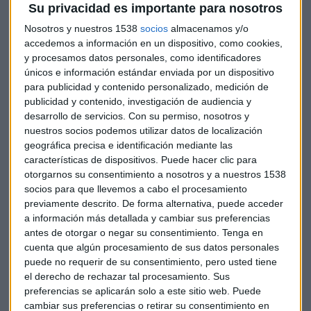
Su privacidad es importante para nosotros
Nosotros y nuestros 1538
socios
almacenamos y/o
accedemos a información en un dispositivo, como cookies,
y procesamos datos personales, como identificadores
únicos e información estándar enviada por un dispositivo
para publicidad y contenido personalizado, medición de
publicidad y contenido, investigación de audiencia y
desarrollo de servicios.
Con su permiso, nosotros y
nuestros socios podemos utilizar datos de localización
geográfica precisa e identificación mediante las
características de dispositivos. Puede hacer clic para
otorgarnos su consentimiento a nosotros y a nuestros 1538
Por otro lado, en el
plan estratégico
también se desvelará
socios para que llevemos a cabo el procesamiento
si la petrolera recupera el dividendo de un euro por acción.
previamente descrito. De forma alternativa, puede acceder
La petrolera
ha elevado su
dividendo
con cargo a ese
a información más detallada y cambiar sus preferencias
ejercicio, la primera vez que lo hace en cuatro años, con un
antes de otorgar o negar su consentimiento.
Tenga en
crecimiento del 12,5%, hasta los 90 céntimos de euros por
cuenta que algún procesamiento de sus datos personales
acción.
puede no requerir de su consentimiento, pero usted tiene
el derecho de rechazar tal procesamiento. Sus
preferencias se aplicarán solo a este sitio web. Puede
Una de las patas del nuevo plan es la
tecnología
, tan
cambiar sus preferencias o retirar su consentimiento en
importante en hallazgos como el llevado a cabo en
Alaska
,