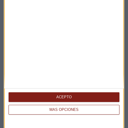
Apertura
La Magia de la Publicidad
Claves ESG
Acepto la
política de privacidad
. *
¡Suscribirme!
EN DIRECTO
@CAPITALRADIOB
ACEPTO
MÁS OPCIONES