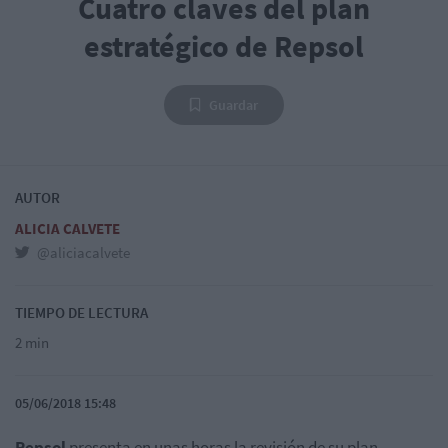
Cuatro claves del plan
estratégico de Repsol
Guardar
AUTOR
ALICIA CALVETE
@aliciacalvete
TIEMPO DE LECTURA
2 min
05/06/2018 15:48
Repsol
presenta en unas horas la revisión de su plan