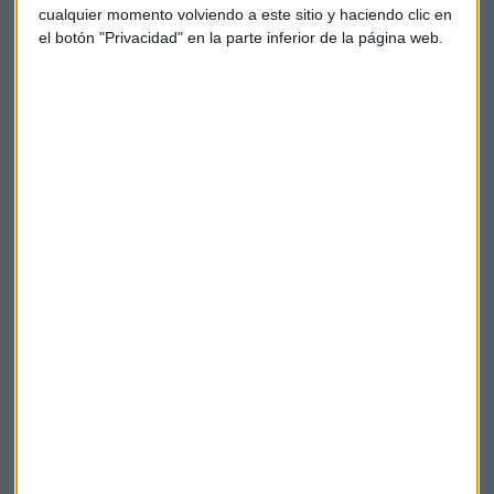
cualquier momento volviendo a este sitio y haciendo clic en
el mayor descubrimiento de crudo que ha habido en los
el botón "Privacidad" en la parte inferior de la página web.
últimos 30 años en Estados Unidos.
Otras líneas del plan es la
digitalización,
mejora en la
exploración de recursos, menores costes en la corporación,
mayor eficacia, mejora del margen por barril producido y
procesado, y crecimiento en competitividad serán otras de
las líneas del plan.
Repsol
Petróleo
Plan estratégico
Dividendo
Refino