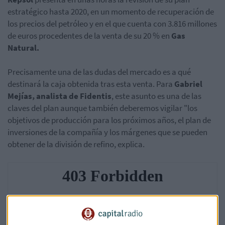
estratégico hasta 2020, en un momento de recuperación de
los precios del petróleo y en el que cuenta con 3.816 millones
de euros procedentes de la venta de su 20 % en
Gas
Natural.
Precisamente una de las dudas del mercado es a qué
destinará la caja obtenida tras esta venta. Para
Gabriel
Mejías, analista de Fidentis
, este asunto es una de las
claves del plan aunque también deberemos vigilar "los
objetivos de producción para los próximos años, el plan de
inversiones de la compañía y los márgenes que se pueden
obtener de la división de refino, explica.