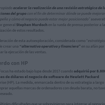
ropiado
acelerar la realización de una revisión estratégica de l
iones del grupo
con el fin de determinar dónde se puede mejorar
eño y cómo el negocio puede estar mejor posicionado”
aseverab
or general
Stephen Murdoch
en la rueda de prensa posterior a l
ización de estos resultados.
leración de esta autoexploración, considerada como “
estratégic
de crear una
“
alternativa operativa y financiera
”
en su afán por
ar la ejecución de las ventas.
erdo con HP
Focus ha estado bajo lupa desde 2017 cuando
adquirió por 8.80
nes de dólares el negocio de software de Hewlett Packard
rise (HP). La medida, enmarcada dentro de su estrategia a largo
prar aquellas marcas de ordenadores con deuda barata, no tuvo
deseado.
ltiples dificultades que se sobrevinieron para integrar al negoci