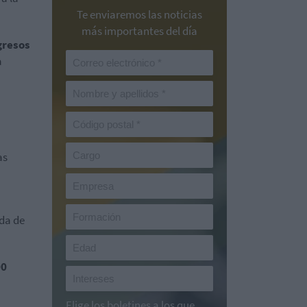
Te enviaremos las noticias
más importantes del día
gresos
a
as
ada de
00
Elige los boletines a los que