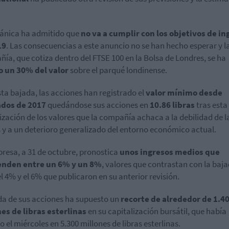
tánica ha admitido que
no va a cumplir con los objetivos de in
19
. Las consecuencias a este anuncio no se han hecho esperar y l
ía, que cotiza dentro del FTSE 100 en la Bolsa de Londres, se ha
o un 30% del valor
sobre el parqué londinense.
sta bajada, las acciones han registrado el
valor mínimo desde
dos de 2017
quedándose sus acciones en
10.86 libras
tras esta
ización de los valores que la compañía achaca a la debilidad de l
 y a un deterioro generalizado del entorno económico actual.
resa, a 31 de octubre, pronostica
unos ingresos medios que
enden entre un 6% y un 8%
, valores que contrastan con la baj
el 4% y el 6% que publicaron en su anterior revisión.
da de sus acciones ha supuesto un
recorte de alrededor de 1.4
es de libras esterlinas
en su capitalización bursátil, que había
o el miércoles en 5.300 millones de libras esterlinas.