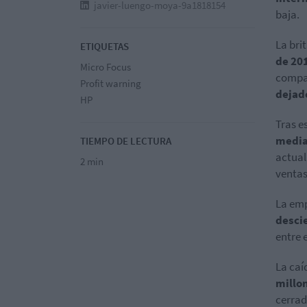
javier-luengo-moya-9a1818154
baja.
La bri
ETIQUETAS
de 20
Micro Focus
compañ
Profit warning
dejad
HP
Tras e
media
TIEMPO DE LECTURA
actual
2 min
ventas
La emp
desci
entre 
La caí
millon
cerrad