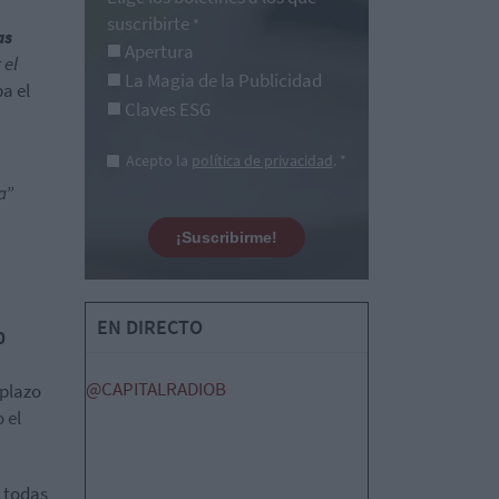
suscribirte
*
as
Apertura
 el
La Magia de la Publicidad
a el
Claves ESG
a
Acepto la
política de privacidad
. *
a
”
¡Suscribirme!
EN DIRECTO
0
@CAPITALRADIOB
 plazo
 el
o todas