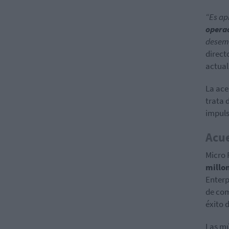
“Es ap
operac
desemp
direct
actual
La ace
trata 
impuls
Acu
Micro 
millo
Enterp
de com
éxito 
Las mú