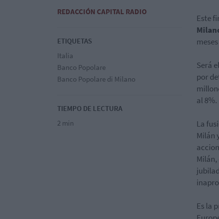
REDACCIÓN CAPITAL RADIO
Este f
Milano
ETIQUETAS
meses 
Italia
Será e
Banco Popolare
por de
Banco Popolare di Milano
millon
al 8%.
TIEMPO DE LECTURA
2 min
La fus
Milán 
accion
Milán,
jubila
inapro
Es la 
Europe