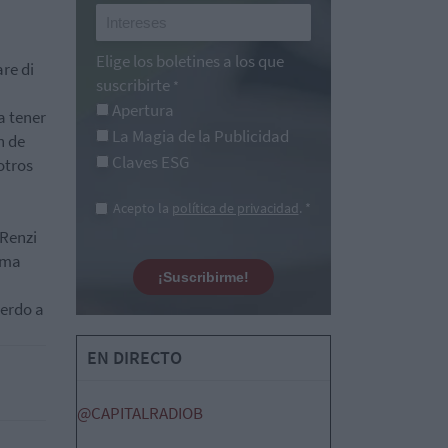
Elige los boletines a los que
re di
suscribirte
*
Apertura
a tener
La Magia de la Publicidad
n de
Claves ESG
otros
Acepto la
política de privacidad
. *
 Renzi
rma
¡Suscribirme!
uerdo a
EN DIRECTO
@CAPITALRADIOB