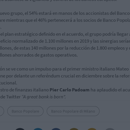
nuevo grupo, el 54% estará en manos de los accionistas del Banco
re mientras que el 46% pertenecerá a los socios de Banco Popola
.
el plan estratégico definido en el acuerdo, el grupo podría llegar 
eficio normalizado de 1.100 millones en 2019 y las sinergias sería
llones, de estas 140 millones por la reducción de 1.800 empleos y 
llones ahorrados de gastos operativos.
ión se ve como un impulso para el primer ministro italiano Mateo
ene por delante un referéndum crucial en diciembre sobre la refo
tucional.
istro de finanzas italiano
Pier Carlo Padoam
ha aplaudido el ac
 de Twitter
“A great bank is born".
Banco Popolare
Banco Popolare di Milano