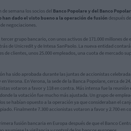
in de semana los socios del
Banco Popolare y del Banco Popolar
 han dado el visto bueno a la operación de fusión
después de
de negociaciones.
l tercer grupo bancario, con unos activos de 171.000 millones de 
trás de Unicredit y de Intesa SanPaolo. La nueva entidad contará
es de clientes, unos 25.000 empleados, una cuota de mercado sup
ión ha sido aprobada durante las juntas de accionistas celebrada
y en Verona. En Verona, la sede de la Banca Popolare, cerca de 24
istas votaron a favor y 118 en contra. Más intensa fue la reunión 
 donde la votación fue mucho más ajustada. Un grupo de emple
dos se habían opuesto a la operación ya que consideraban el canj
piado. Finalmente 7.300 accionistas votaron a favor y 2.700 en c
primera fusión bancaria en Europa después de que el Banco Centr
o asumiese la vigilancia y control de los bancos europeos.