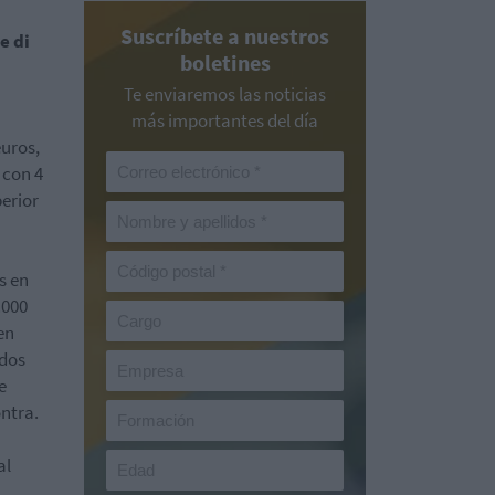
Suscríbete a nuestros
e di
boletines
Te enviaremos las noticias
más importantes del día
euros,
 con 4
erior
s en
.000
en
ados
e
ontra.
al