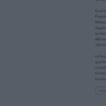
En el 
Popola
Milano
Según 
un ben
460 mi
110 mi
La fus
que ti
consti
El min
través
Italia