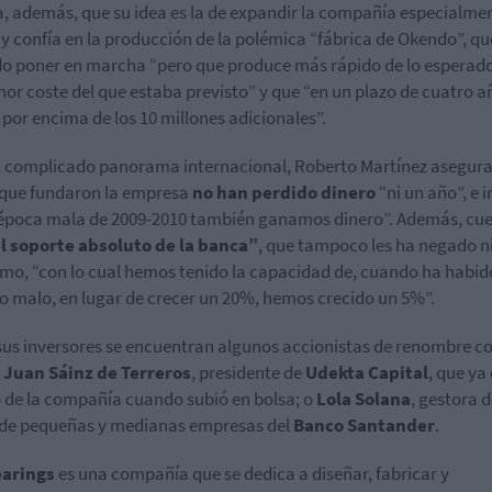
a, además, que su idea es la de expandir la compañía especialme
, y confía en la producción de la polémica “fábrica de Okendo”, qu
o poner en marcha “pero que produce más rápido de lo esperado
or coste del que estaba previsto” y que “en un plazo de cuatro a
 por encima de los 10 millones adicionales”.
l complicado panorama internacional, Roberto Martínez asegur
que fundaron la empresa
no han perdido dinero
“ni un año”, e 
 época mala de 2009-2010 también ganamos dinero”. Además, cu
l soporte absoluto de la banca”
, que tampoco les ha negado 
mo, “con lo cual hemos tenido la capacidad de, cuando ha habid
o malo, en lugar de crecer un 20%, hemos crecido un 5%”.
sus inversores se encuentran algunos accionistas de renombre c
Juan Sáinz de Terreros
, presidente de
Udekta Capital
, que ya
 de la compañía cuando subió en bolsa; o
Lola Solana
, gestora d
de pequeñas y medianas empresas del
Banco Santander
.
earings
es una compañía que se dedica a diseñar, fabricar y