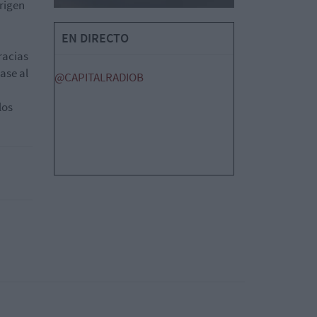
rigen
EN DIRECTO
racias
ase al
@CAPITALRADIOB
los