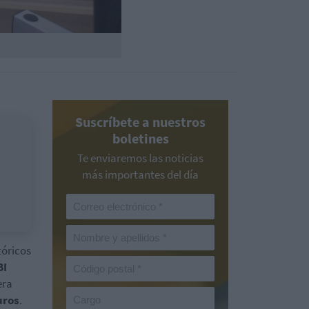
Suscríbete a nuestros
boletines
Te enviaremos las noticias
más importantes del día
tóricos
BI
era
uros
.