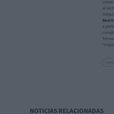
comerc
al sec
máquin
Beari
a part
cumpli
Terrer
“mejor
Udek
NOTICIAS RELACIONADAS