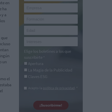
nte en
e ha
 y a
ños
a que
incluso
entan
Elige los boletines a los que
ningún
suscribirte
*
o un
Apertura
La Magia de la Publicidad
Claves ESG
omo el
 estaba
Acepto la
política de privacidad
. *
el
¡Suscribirme!