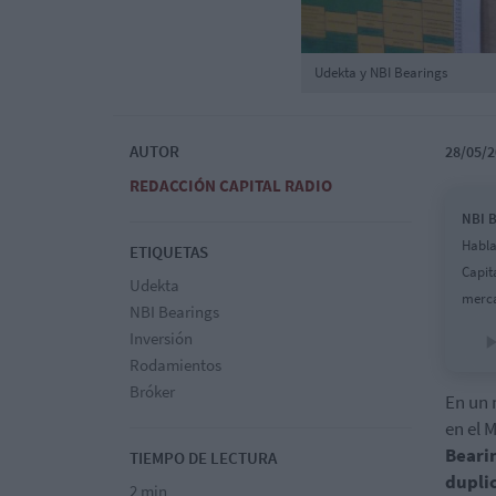
Udekta y NBI Bearings
AUTOR
28/05/2
REDACCIÓN CAPITAL RADIO
NBI B
Habla
ETIQUETAS
Capit
Udekta
merca
NBI Bearings
Inversión
Rodamientos
Bróker
En un 
en el 
Beari
TIEMPO DE LECTURA
dupli
2 min