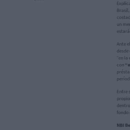
Explic
Brasil
costad
un men
estará
Ante e
desde 
“en la
con
“e
présta
períod
Entre 
propio
dentro
fondo 
NBI B