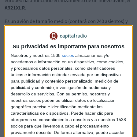
europeo ha anunciado el lanzamiento de un nuevo avión, el
A321XLR
.
Es un avión de tamaño medio (contará con 240 asientos) y
se postula como una
alternativa a las aeronaves más
grandes y con mayor coste
para los vuelos de longitud
media. Según el jefe de ventas podrá volar, por ejemplo,
Su privacidad es importante para nosotros
desde Europa central hasta el corazón de Estados Unidos. Y
Nosotros y nuestros 1538
socios
almacenamos y/o
no es el único anuncio que ha hecho Airbus: la compañía ya
accedemos a información en un dispositivo, como cookies,
ha firmado un contrato con Air Lease Corp. que incluye 27
y procesamos datos personales, como identificadores
pedidos de esta aeronave y se estima que pueda anunciar
únicos e información estándar enviada por un dispositivo
hasta 200 pedidos en total del A321XLR a lo largo de la
para publicidad y contenido personalizado, medición de
semana. Y esta iniciativa es una buena oportunidad para
publicidad y contenido, investigación de audiencia y
Airbus según Peter Harbison, presidente ejecutivo de CAPA,
desarrollo de servicios.
Con su permiso, nosotros y
nuestros socios podemos utilizar datos de localización
una consultora especializada en Aviación:
"esto va a ser
geográfica precisa e identificación mediante las
claramente una ventaja para Airbus en el corto plazo,
características de dispositivos. Puede hacer clic para
pero no descartaría a Boeing en este momento"
.
otorgarnos su consentimiento a nosotros y a nuestros 1538
socios para que llevemos a cabo el procesamiento
Así Airbus se abre paso en un mercado que todavía no está
previamente descrito. De forma alternativa, puede acceder