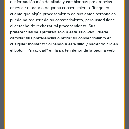
liderado por Boeing, aunque esa es su intención. Hace años
a información más detallada y cambiar sus preferencias
que el fabricante estadounidense ha dado a entender que
antes de otorgar o negar su consentimiento.
Tenga en
podría lanzar un avión de este tipo: la llamada Nueva
cuenta que algún procesamiento de sus datos personales
puede no requerir de su consentimiento, pero usted tiene
Aeronave de Tamaño Medio. Sin embargo, la compañía está
el derecho de rechazar tal procesamiento. Sus
retrasando la decisión de lanzar o no esta nueva aeronave
preferencias se aplicarán solo a este sitio web. Puede
para así poder dar toda la atención a su producto estrella
cambiar sus preferencias o retirar su consentimiento en
que todavía sigue en tierra: el 737 Max.
cualquier momento volviendo a este sitio y haciendo clic en
el botón "Privacidad" en la parte inferior de la página web.
De hecho, el
CEO de Boeing, Dennis Muilenburg
, ha
anunciado hoy en Bloomberg que están trabajando muy
duro en la seguridad del 737 Max y que
espera retomar la
actividad de este avión en 2019
. Pero Muilenburg reitera
que su misión principal en el evento de París es mostrar al
mundo que están realmente comprometidos con la
seguridad. De hecho, los ejecutivos de la compañía no han
dejado de disculparse por los accidentes del 737 Max y el
CEO ha admitido que la compañía tendrá que reparar la
confianza de los pasajeros.