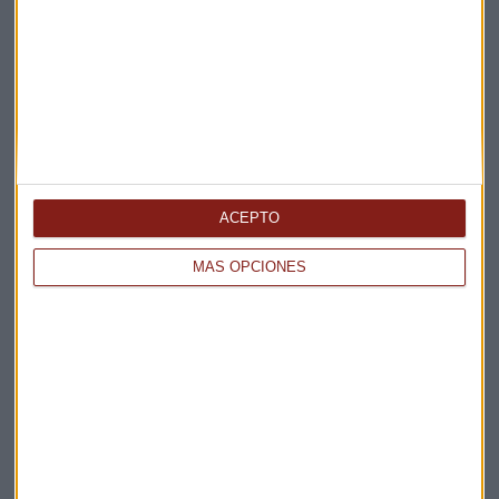
Elige los boletines a los que suscribirte
*
Apertura
La Magia de la Publicidad
Claves ESG
Acepto la
política de privacidad
. *
¡Suscribirme!
ACEPTO
MÁS OPCIONES
EN DIRECTO
@CAPITALRADIOB