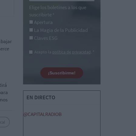
Elige los boletines a los que
suscribirte
*
Apertura
La Magia de la Publicidad
Claves ESG
abajar
erce
Acepto la
política de privacidad
. *
¡Suscribirme!
tirá
para
EN DIRECTO
emos
@CAPITALRADIOB
cal