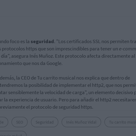
undo foco es la
seguridad
. "Los certificados SSL nos permiten tr
s protocolos https que son imprescindibles para tener un
e-comm
 día", asegura Inés Muñoz. Este protocolo afecta directamente al
onamiento que nos da Google.
demás, la CEO de Tu carrito musical nos explica que dentro de
tendremos la posibilidad de implementar el http2, que nos permi
ar sensiblemente la velocidad de carga", un elemento decisivo 
r la experiencia de usuario. Pero para añadir el http2 necesitar
previamente el protocolo de seguridad https.
le
SEO
Seguridad
Inés Muñoz Vidal
Tu carrito musi