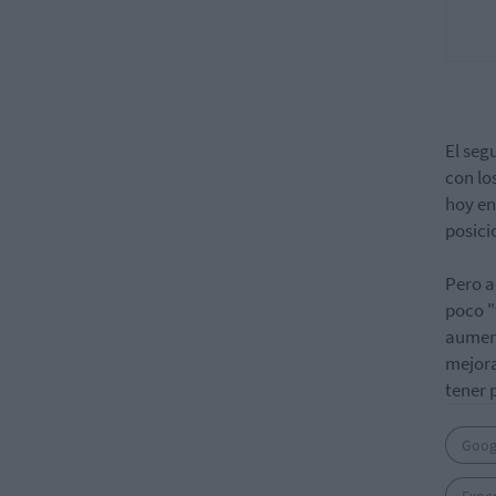
El seg
con lo
hoy en
posici
Pero a
poco "
aument
mejora
tener 
Goog