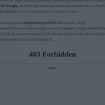
eriencia móvil y la seguridad son los dos nuevos elementos clave
de Google
, es decir, dos aspectos en los que el buscador se fijará
 de este año a la hora de posicionar nuestra web.
o mejor sea la
experiencia móvil
del usuario, mejor
onamiento le va a dar Google a nuestra página", explica Inés Muñ
 CEO de Tu carrito musical. El diseño de nuestra web y la velocida
 los puntos clave en este aspecto.