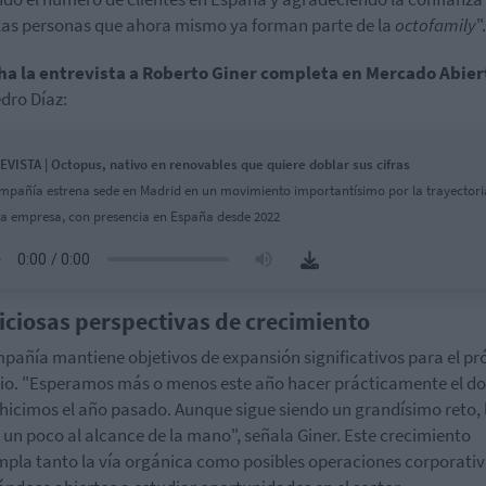
las personas que ahora mismo ya forman parte de la
octofamily
".
ha la entrevista a Roberto Giner completa en Mercado Abier
dro Díaz:
VISTA | Octopus, nativo en renovables que quiere doblar sus cifras
mpañía estrena sede en Madrid en un movimiento importantísimo por la trayectori
 la empresa, con presencia en España desde 2022
ciosas perspectivas de crecimiento
pañía mantiene objetivos de expansión significativos para el p
cio. "Esperamos más o menos este año hacer prácticamente el do
 hicimos el año pasado. Aunque sigue siendo un grandísimo reto, 
un poco al alcance de la mano", señala Giner. Este crecimiento
pla tanto la vía orgánica como posibles operaciones corporativ