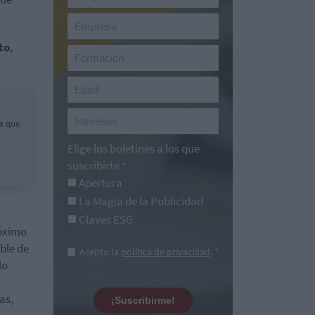
to
,
a que
Elige los boletines a los que
suscribirte
*
Apertura
La Magia de la Publicidad
Claves ESG
róximo
ble de
Acepto la
política de privacidad
. *
lo
as,
¡Suscribirme!