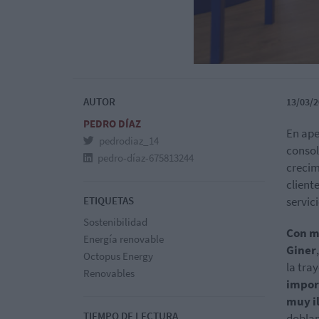
AUTOR
13/03/2
PEDRO DÍAZ
En ape
pedrodiaz_14
consol
pedro-díaz-675813244
crecim
client
ETIQUETAS
servic
Sostenibilidad
Con m
Energía renovable
Giner
Octopus Energy
la tra
Renovables
impor
muy i
TIEMPO DE LECTURA
doblan