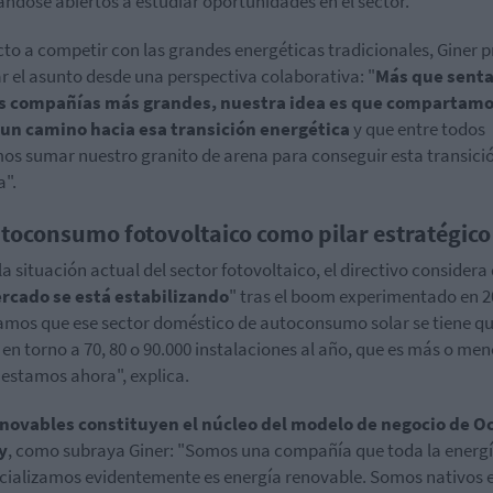
ndose abiertos a estudiar oportunidades en el sector.
to a competir con las grandes energéticas tradicionales, Giner p
r el asunto desde una perspectiva colaborativa: "
Más que sent
as compañías más grandes, nuestra idea es que compartam
 un camino hacia esa transición energética
y que entre todos
s sumar nuestro granito de arena para conseguir esta transici
".
utoconsumo fotovoltaico como pilar estratégico
la situación actual del sector fotovoltaico, el directivo considera
rcado se está estabilizando
" tras el boom experimentado en 2
mos que ese sector doméstico de autoconsumo solar se tiene q
en torno a 70, 80 o 90.000 instalaciones al año, que es más o me
estamos ahora", explica.
enovables constituyen el núcleo del modelo de negocio de O
y
, como subraya Giner: "Somos una compañía que toda la energ
ializamos evidentemente es energía renovable. Somos nativos 