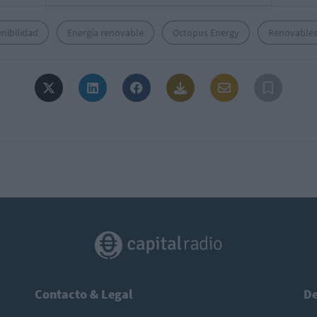
nibilidad
Energía renovable
Octopus Energy
Renovable
Contacto & Legal
De