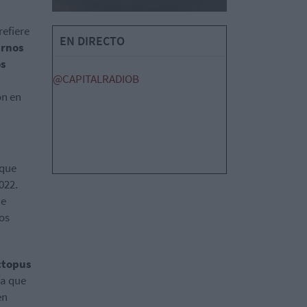
refiere
EN DIRECTO
arnos
os
@CAPITALRADIOB
ón en
 que
022.
ue
nos
ctopus
ía que
en