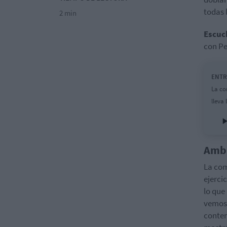
todas 
2 min
Escuc
con Pe
ENTRE
La co
lleva
Ambi
La com
ejerci
lo que
vemos 
contem