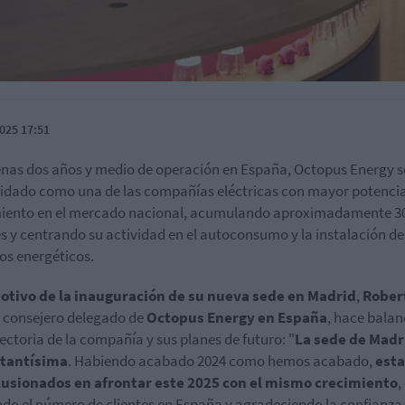
025 17:51
nas dos años y medio de operación en España, Octopus Energy s
idado como una de las compañías eléctricas con mayor potencia
iento en el mercado nacional, acumulando aproximadamente 3
es y centrando su actividad en el autoconsumo y la instalación de
ios energéticos.
otivo de la inauguración de su nueva sede en Madrid
,
Rober
, consejero delegado de
Octopus Energy en España
, hace balan
yectoria de la compañía y sus planes de futuro: "
La sede de Madr
tantísima
. Habiendo acabado 2024 como hemos acabado,
est
lusionados en afrontar este 2025 con el mismo crecimiento
,
do el número de clientes en España y agradeciendo la confianza