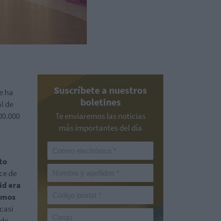
Suscríbete a nuestros
e ha
boletines
l de
00.000
Te enviaremos las noticias
más importantes del día
to
ce de
id era
amos
 casi
 de