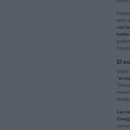
mostrá
Respec
enfoca
con l
todos
podamo
España
El a
Sobre 
"
el me
"Pensa
mover 
donde 
Las r
Energ
comerc