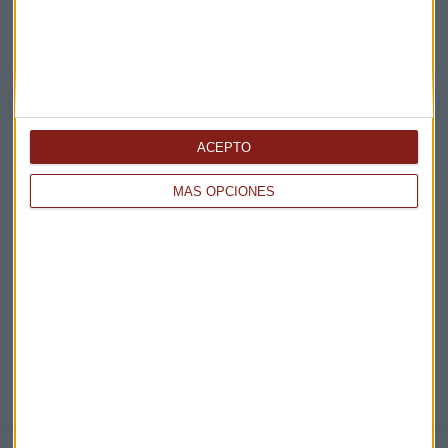
Claves ESG
Acepto la
política de privacidad
. *
¡Suscribirme!
ACEPTO
MÁS OPCIONES
EN DIRECTO
@CAPITALRADIOB