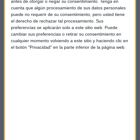
antes de otorgar o negar su consentimiento.
Tenga en
cuenta que algún procesamiento de sus datos personales
puede no requerir de su consentimiento, pero usted tiene
Los analistas del
Banco Sabadell
comentan la falta de
el derecho de rechazar tal procesamiento. Sus
visibilidad y las dudas que ha generado en Construcción con
preferencias se aplicarán solo a este sitio web. Puede
un riesgo elevado de mayores sobrecostes de lo previsto. A
cambiar sus preferencias o retirar su consentimiento en
ello se une una evolución de la caja muy por debajo de lo
cualquier momento volviendo a este sitio y haciendo clic en
esperado (en torno a -100 millones de euros en el tercer
el botón "Privacidad" en la parte inferior de la página web.
trimestre y en torno a -230 millones estimados al cierre de
2018).
En
Bankinter,
sus analistas aconsejan vender por varias
razones. Entre ellas, la escasa visibilidad acerca de los
objetivos de ingresos cercanos a 3.000 millones de euros
anuales y margen Ebitda del 5% en 2020 reiterados por la
compañía, debido a la ausencia de avances en esta
dirección desde que se presentaron esas en el Plan
Estratégico del pasado 16 de mayo. Débiles perspectivas en
términos de generación de caja, ya que la compañía espera
cerrar el año 2018 con una caja neta de 300 millones de