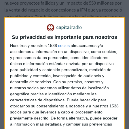
nuevos proyectos fallidos y un impacto de 550 millones por
la venta del negocio de concesiones a IFM que ya reconoció
en septiembre. También ha pesado las pérdidas con las que
vendió la participación que le quedaba en el complejo
turístico mexicano Mayakoba y otras provisiones por litigios
abiertos en diferentes obras.
Su privacidad es importante para nosotros
Nosotros y nuestros 1538
socios
almacenamos y/o
Pero también es cierto que las ventas le han caído más de
accedemos a información en un dispositivo, como cookies,
un 14% y han sufrido los negocios de construcción con un
y procesamos datos personales, como identificadores
únicos e información estándar enviada por un dispositivo
deterioro de casi un 15% y una bajada de la división
para publicidad y contenido personalizado, medición de
industrial de más de un 30%.
publicidad y contenido, investigación de audiencia y
desarrollo de servicios.
Con su permiso, nosotros y
Los analistas consultados por Capital Radio destacan
nuestros socios podemos utilizar datos de localización
también la cifra negativa del ebitda -467 millones de euros.
geográfica precisa e identificación mediante las
En el lado positivo, la reducción de la deuda como señala
características de dispositivos. Puede hacer clic para
Victoria Torre, directora de análisis de Selfbank:
otorgarnos su consentimiento a nosotros y a nuestros 1538
socios para que llevemos a cabo el procesamiento
previamente descrito. De forma alternativa, puede acceder
a información más detallada y cambiar sus preferencias