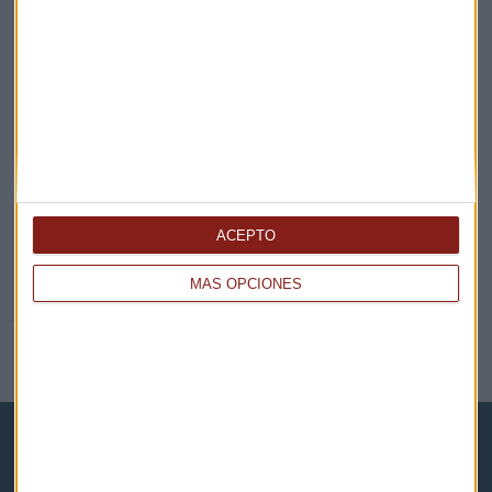
EN DIRECTO
@CAPITALRADIOB
ACEPTO
MÁS OPCIONES
NOTICIAS RELACIONADAS