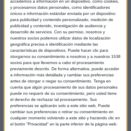
accedemos a información en un dispositivo, como cookies,
donde, dice, sus concesiones tienen una rentabilidad
y procesamos datos personales, como identificadores
garantizada. Asegura, además, que ni en México, ni en
únicos e información estándar enviada por un dispositivo
ningún otro lugar, "jamás OHL ha tenido un cargo firme o
para publicidad y contenido personalizado, medición de
una sentencia por corrupción". Sobre el
AVE a la Meca
,
publicidad y contenido, investigación de audiencia y
Weickert asegura que el proyecto va a bien y que el cliente
desarrollo de servicios.
Con su permiso, nosotros y
nuestros socios podemos utilizar datos de localización
está satisfecho. OHL concluirá, confirma, en plazo su parte
geográfica precisa e identificación mediante las
de la obra actual. Además, considera que es legítimo y
características de dispositivos. Puede hacer clic para
lógico que instancias gubernamentales ayuden apoyen a
otorgarnos su consentimiento a nosotros y a nuestros 1538
las empresas para conseguir contratos de esta importancia,
socios para que llevemos a cabo el procesamiento
en este caso por el beneficio que supone para la marca
previamente descrito. De forma alternativa, puede acceder
España.
a información más detallada y cambiar sus preferencias
antes de otorgar o negar su consentimiento.
Tenga en
cuenta que algún procesamiento de sus datos personales
Puedes escuchar la entrevista completa en el siguiente
puede no requerir de su consentimiento, pero usted tiene
audio:
el derecho de rechazar tal procesamiento. Sus
preferencias se aplicarán solo a este sitio web. Puede
https://play.uwhisp.com/MercadoAbierto/entrevista-a-
cambiar sus preferencias o retirar su consentimiento en
enrique-weickert-dir-general-economico-financiero-de-ohl
cualquier momento volviendo a este sitio y haciendo clic en
el botón "Privacidad" en la parte inferior de la página web.