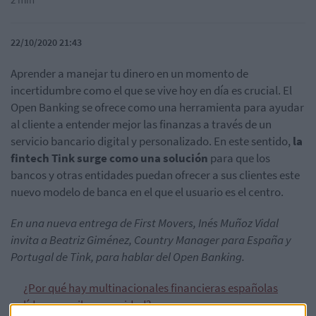
22/10/2020 21:43
Aprender a manejar tu dinero en un momento de
incertidumbre como el que se vive hoy en día es crucial. El
Open Banking se ofrece como una herramienta para ayudar
al cliente a entender mejor las finanzas a través de un
servicio bancario digital y personalizado. En este sentido,
la
fintech Tink surge como una solución
para que los
bancos y otras entidades puedan ofrecer a sus clientes este
nuevo modelo de banca en el que el usuario es el centro.
En una nueva entrega de First Movers, Inés Muñoz Vidal
invita a Beatriz Giménez, Country Manager para España y
Portugal de Tink, para hablar del Open Banking.
¿Por qué hay multinacionales financieras españolas
líderes en ciberseguridad?