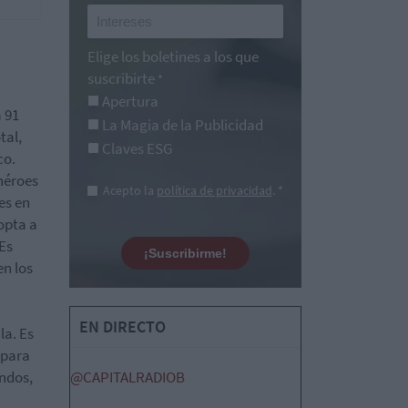
Elige los boletines a los que
suscribirte
*
Apertura
a 91
La Magia de la Publicidad
tal,
Claves ESG
co.
rhéroes
Acepto la
política de privacidad
. *
es en
 opta a
 Es
¡Suscribirme!
en los
EN DIRECTO
la. Es
 para
undos,
@CAPITALRADIOB