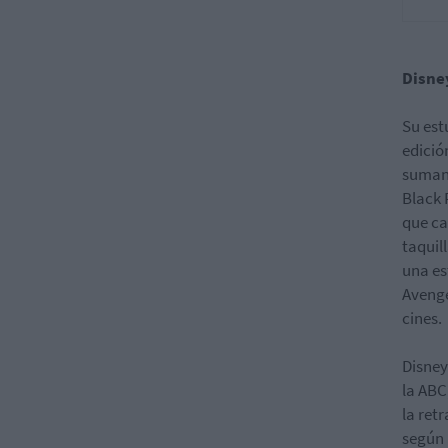
Disne
Su est
edició
suman 
Black 
que ca
taquil
una es
Avenge
cines.
Disney
la ABC
la ret
según 