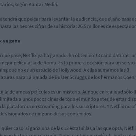
itarios, según Kantar Media.
 tendrá que pelear para levantar la audiencia, que el año pasad
 hasta las peores cifras de su historia: 26,5 millones de espectador
x ya gana
o que pase, Netflix ya ha ganado: ha obtenido 13 candidaturas, u
a mejor película, la de Roma. Es la primera ocasión para un servici
ing que no es un estudio de Hollywood. A ellas sumamos las 3
aturas para La Balada de Buster Scruggs de los hermanos Coen.
uilla de ambas películas es un misterio. Aunque en realidad sólo l
limitada a unos pocos cines de todo el mundo antes de estar dis
n la plataforma en streaming para los suscriptores. Y Netflix no o
de visionados de ninguno de sus contenidos.
lquier caso, si gana una de las 13 estatuillas a las que opta, Netfl
hecho historia una vez más. Nunca antes una película hecha al 