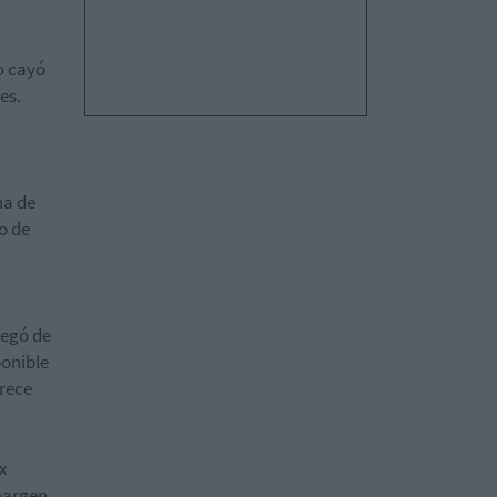
o cayó
es.
na de
o de
legó de
ponible
frece
ix
margen