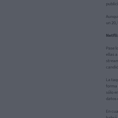
public
Aunque
un 20,
Netfli
Pase l
ellas 
stream
candid
La taq
forma 
sólo e
datos 
En cua
habrá 