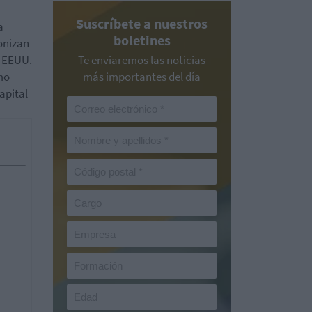
Suscríbete a nuestros
a
boletines
onizan
e EEUU.
Te enviaremos las noticias
imo
más importantes del día
apital