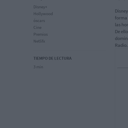
Disney+
Disney
Hollywood
forma 
óscars
las ho
Cine
De ell
Premios
doming
Netlifx
Radio.
TIEMPO DE LECTURA
3 min