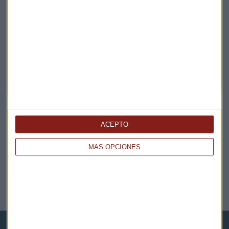
¡Suscribirme!
EN DIRECTO
@CAPITALRADIOB
ACEPTO
MÁS OPCIONES
NOTICIAS RELACIONADAS