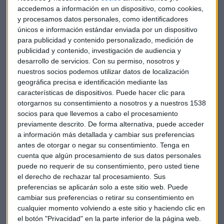
accedemos a información en un dispositivo, como cookies,
y procesamos datos personales, como identificadores
únicos e información estándar enviada por un dispositivo
para publicidad y contenido personalizado, medición de
publicidad y contenido, investigación de audiencia y
desarrollo de servicios.
Con su permiso, nosotros y
nuestros socios podemos utilizar datos de localización
geográfica precisa e identificación mediante las
características de dispositivos. Puede hacer clic para
"El transporte, es verdad, realiza bastante emisiones pero
otorgarnos su consentimiento a nosotros y a nuestros 1538
no somos los únicos. Eso también tenemos que mejorarlo",
socios para que llevemos a cabo el procesamiento
previamente descrito. De forma alternativa, puede acceder
puntualiza José Cañizares, vicepresidetne de la Asociación
a información más detallada y cambiar sus preferencias
Española de Transporte (AET).
antes de otorgar o negar su consentimiento.
Tenga en
cuenta que algún procesamiento de sus datos personales
Según Ecodes, el sector del camión europeo "está en una
puede no requerir de su consentimiento, pero usted tiene
encrucijada". Ecodes considera que, aunque la transición
el derecho de rechazar tal procesamiento. Sus
europea hacia una movilidad limpia ya se ha iniciado, en
preferencias se aplicarán solo a este sitio web. Puede
ella se necesita incluir, además, a los camiones, ya que
cambiar sus preferencias o retirar su consentimiento en
cualquier momento volviendo a este sitio y haciendo clic en
producen el 22% de las emisiones del transporte por
el botón "Privacidad" en la parte inferior de la página web.
carretera en la Unión Europea.