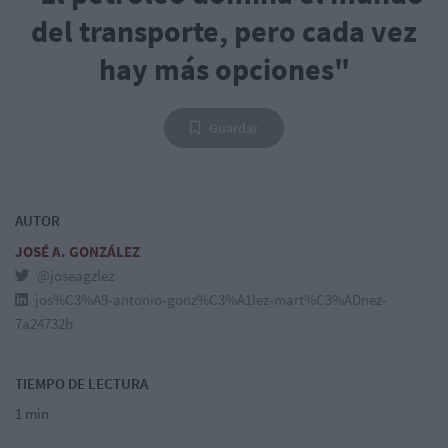
del transporte, pero cada vez
hay más opciones"
Guardar
AUTOR
JOSÉ A. GONZÁLEZ
@joseagzlez
jos%C3%A9-antonio-gonz%C3%A1lez-mart%C3%ADnez-
7a24732b
TIEMPO DE LECTURA
1 min