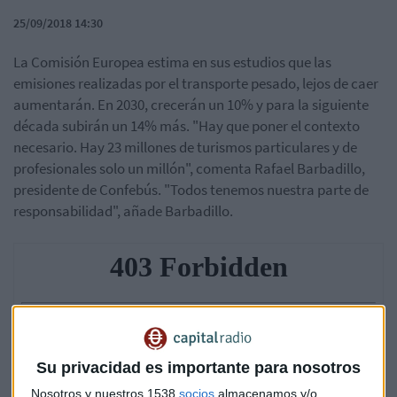
25/09/2018 14:30
La Comisión Europea estima en sus estudios que las
emisiones realizadas por el transporte pesado, lejos de caer
aumentarán. En 2030, crecerán un 10% y para la siguiente
década subirán un 14% más. "Hay que poner el contexto
necesario. Hay 23 millones de turismos particulares y de
profesionales solo un millón", comenta Rafael Barbadillo,
presidente de Confebús. "Todos tenemos nuestra parte de
responsabilidad", añade Barbadillo.
Su privacidad es importante para nosotros
Nosotros y nuestros 1538
socios
almacenamos y/o