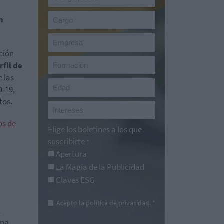
n
ción
rfil de
e las
D-19,
tos.
os de
Elige los boletines a los que
suscribirte
*
Apertura
La Magia de la Publicidad
Claves ESG
Acepto la
política de privacidad
. *
l
una