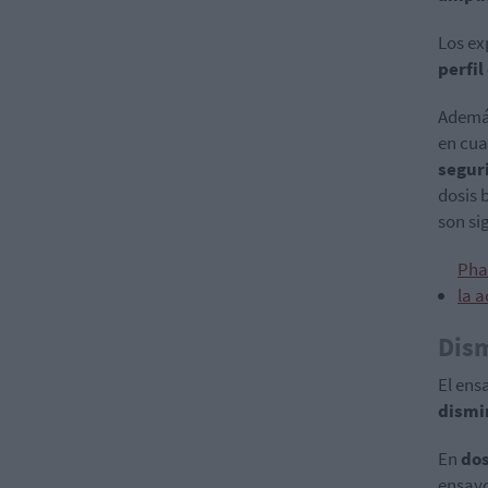
Los ex
perfi
Además
en cua
segur
dosis 
son si
Pha
la a
Dism
El ens
dismin
En
dos
ensayo