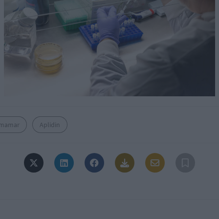
rmamar
Aplidin