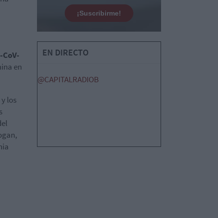
¡Suscribirme!
EN DIRECTO
S-CoV-
mina en
@CAPITALRADIOB
y los
s
del
ogan,
nia