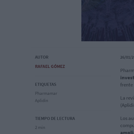
AUTOR
26/01/2
RAFAEL GÓMEZ
Pharm
invest
ETIQUETAS
frente
Pharmamar
La rev
Aplidin
(Aplid
Los au
TIEMPO DE LECTURA
compu
2 min
ampli