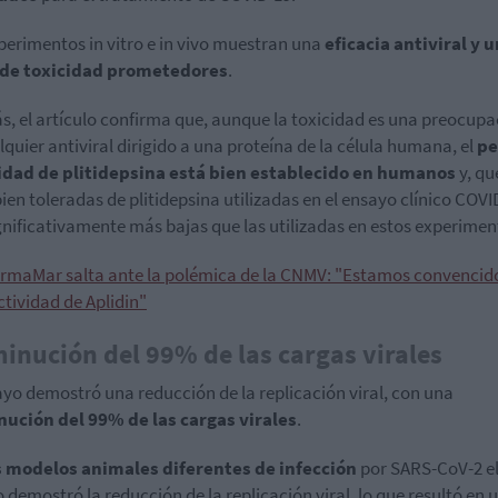
perimentos in vitro e in vivo muestran una
eficacia antiviral y u
l de toxicidad prometedores
.
, el artículo confirma que, aunque la toxicidad es una preocupa
lquier antiviral dirigido a una proteína de la célula humana, el
pe
idad de plitidepsina está bien establecido en humanos
y, qu
bien toleradas de plitidepsina utilizadas en el ensayo clínico COVI
gnificativamente más bajas que las utilizadas en estos experimen
rmaMar salta ante la polémica de la CNMV: "Estamos convencid
ctividad de Aplidin"
inución del 99% de las cargas virales
ayo demostró una reducción de la replicación viral, con una
ución del 99% de las cargas virales
.
 modelos animales diferentes de infección
por SARS-CoV-2 e
 demostró la reducción de la replicación viral, lo que resultó en 