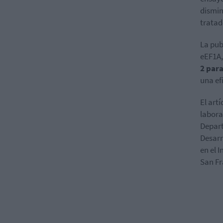
dismin
tratad
La pub
eEF1A,
2 para
una efi
El art
labora
Depart
Desarr
en el 
San Fr