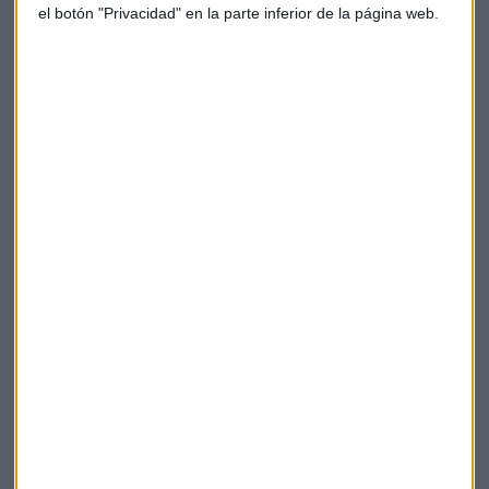
el botón "Privacidad" en la parte inferior de la página web.
En una entrevista en Bloomberg TV, Van Houten, ha
señalado que la compañía está interesada en crecer
mediante compras en el sector salud.
Las acciones de Philips son las que mejor se comportan en el
Eurostoxx50 con subidas de un 4%.
PHILIPS
Resultados empresariales
Suscríbete a nuestros boletines
Te enviaremos las noticias más importantes del día