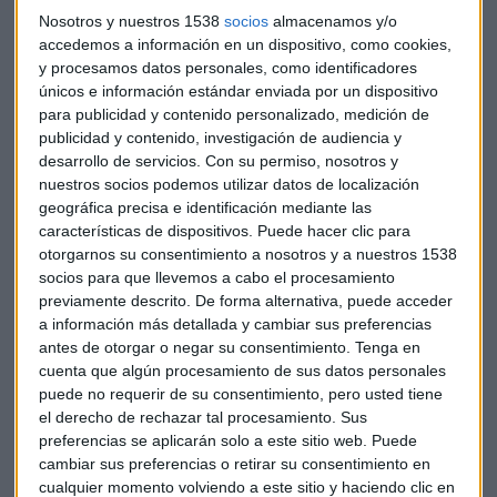
Nosotros y nuestros 1538
socios
almacenamos y/o
accedemos a información en un dispositivo, como cookies,
y procesamos datos personales, como identificadores
únicos e información estándar enviada por un dispositivo
para publicidad y contenido personalizado, medición de
publicidad y contenido, investigación de audiencia y
desarrollo de servicios.
Con su permiso, nosotros y
nuestros socios podemos utilizar datos de localización
geográfica precisa e identificación mediante las
características de dispositivos. Puede hacer clic para
otorgarnos su consentimiento a nosotros y a nuestros 1538
socios para que llevemos a cabo el procesamiento
previamente descrito. De forma alternativa, puede acceder
Su consejero delegado, Frans van Houten, señala que
a información más detallada y cambiar sus preferencias
todavía queda mucho trabajo por hacer pero "2018 ha
antes de otorgar o negar su consentimiento.
Tenga en
comenzado bien" con unas
ventas comparables que han
cuenta que algún procesamiento de sus datos personales
subido un 5% y los nuevos pedidos han repuntado un
puede no requerir de su consentimiento, pero usted tiene
10%
. De esta forma reafirma el objetivo de crecer en ventas
el derecho de rechazar tal procesamiento. Sus
entre un 4% y un 6%. El crecimiento ha sido más fuerte en la
preferencias se aplicarán solo a este sitio web. Puede
cambiar sus preferencias o retirar su consentimiento en
división de ultrasonido, escáneres médicos y otros equipos
cualquier momento volviendo a este sitio y haciendo clic en
hospitalarios en China y Estados Unidos.