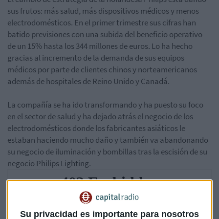
sus frutos: más salud, más dispositivos médicos y menos
electrodomésticos. En el primer trimestre sus cifras han
batido previsiones con una subida del beneficio operativo
de un 15% hasta los 344 millones de euros. Lo ha hecho
gracias al incremento de la demanda de sus equipos
médicos por parte de clientes chinos y norteamericanos
además de hospitales de Reino Unido y Canadá.
La compañía se ha ido transformando y ha puesto su foco
en el sector de salud y ha dejado atrás el negocio de los
electrodomésticos donde los fabricantes asiáticos le
estaban haciendo mucho daño y también va abandonando
su negocio de iluminación y bombillas tras la escisión de su
negocio Philips Lighting.
Su privacidad es importante para nosotros