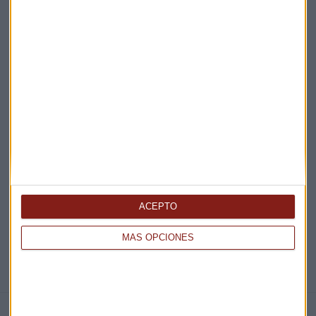
Acepto la
política de privacidad
. *
¡Suscribirme!
EN DIRECTO
@CAPITALRADIOB
ACEPTO
MÁS OPCIONES