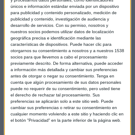
y procesamos datos personales, como identificadores
pantalla.
únicos e información estándar enviada por un dispositivo
para publicidad y contenido personalizado, medición de
El boom de los Pixel recuerda al vivido el mes pasado con las
publicidad y contenido, investigación de audiencia y
reservas del iPhone 7, que en apenas unas horas la fecha
desarrollo de servicios.
Con su permiso, nosotros y
estimada de entrega pasó de 1 a 4 semanas.
nuestros socios podemos utilizar datos de localización
geográfica precisa e identificación mediante las
características de dispositivos. Puede hacer clic para
En un comunicado, Google ha manifestado su sorpresa por
otorgarnos su consentimiento a nosotros y a nuestros 1538
la acogida de los nuevos teléfonos y ha asegurado que está
socios para que llevemos a cabo el procesamiento
trabajando para reponer su inventario tan pronto como sea
previamente descrito. De forma alternativa, puede acceder
posible.
a información más detallada y cambiar sus preferencias
antes de otorgar o negar su consentimiento.
Tenga en
De hecho, la compañía ha lanzado un soporte técnico para
cuenta que algún procesamiento de sus datos personales
atender a todos los usuarios y explicarles que la gran oleada
puede no requerir de su consentimiento, pero usted tiene
el derecho de rechazar tal procesamiento. Sus
de pedidos acumula hasta tres semanas de retraso. Sin
preferencias se aplicarán solo a este sitio web. Puede
embargo, la Google Store no proporciona mucha más
cambiar sus preferencias o retirar su consentimiento en
información. Los servicios de atención se limitan a explicar
cualquier momento volviendo a este sitio y haciendo clic en
a los clientes que recibirán sus pedidos antes de la fecha
el botón "Privacidad" en la parte inferior de la página web.
estimada y les piden que ignoren lo que dice la página web.