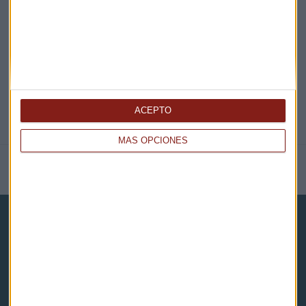
@CAPITALRADIOB
ACEPTO
MÁS OPCIONES
NOTICIAS RELACIONADAS
Capital Radio