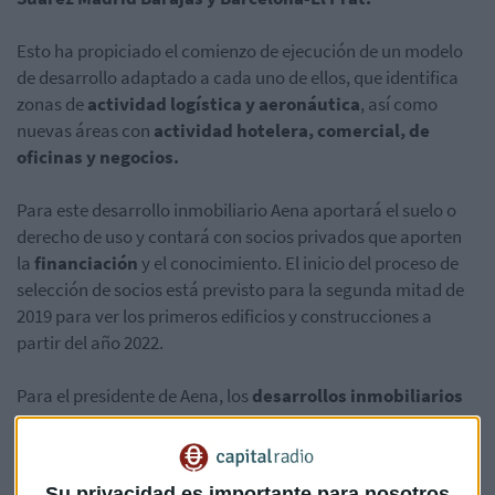
Esto ha propiciado el comienzo de ejecución de un modelo
de desarrollo adaptado a cada uno de ellos, que identifica
zonas de
actividad logística y aeronáutica
, así como
nuevas áreas con
actividad hotelera, comercial, de
oficinas y negocios.
Para este desarrollo inmobiliario Aena aportará el suelo o
derecho de uso y contará con socios privados que aporten
la
financiación
y el conocimiento. El inicio del proceso de
selección de socios está previsto para la segunda mitad de
2019 para ver los primeros edificios y construcciones a
partir del año 2022.
Para el presidente de Aena, los
desarrollos inmobiliarios
de los aeropuertos de Madrid y Barcelona "son, sin ninguna
duda, los dos más importantes que se producirán en España
en los próximos 20 años".
Su privacidad es importante para nosotros