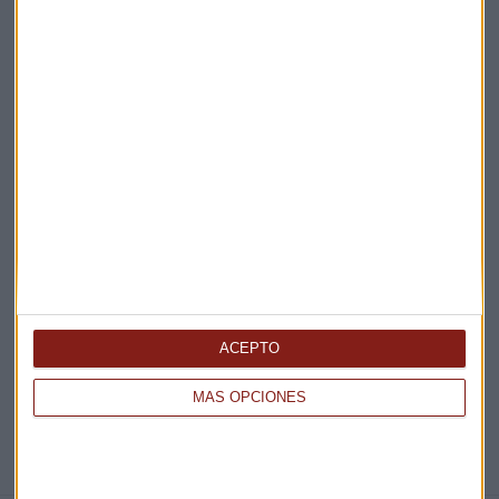
Claves ESG
Acepto la
política de privacidad
. *
¡Suscribirme!
EN DIRECTO
@CAPITALRADIOB
ACEPTO
MÁS OPCIONES