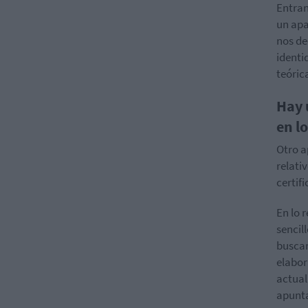
Entran
un apa
nos de
identi
teóric
Hay 
en l
Otro a
relati
certif
En lo 
sencil
buscar
elabor
actual
apunta