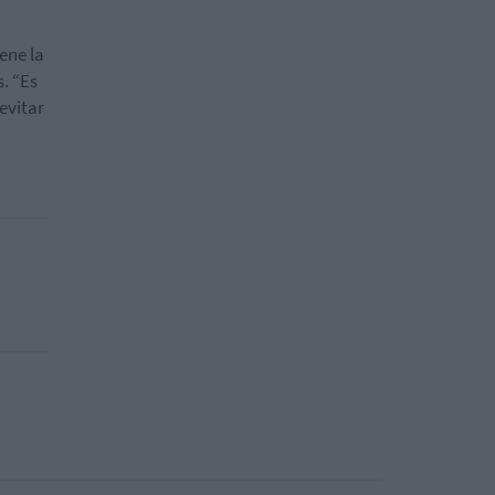
ene la
. “Es
evitar