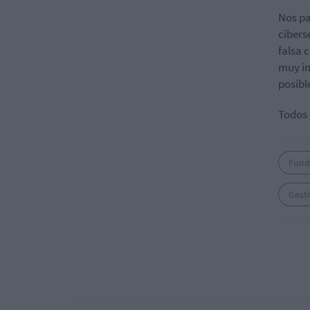
Nos pa
cibers
falsa 
muy im
posibl
Todos 
Fund
Gesti