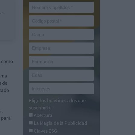
on-
as como
orma
s de
nzado
Elige los boletines a los que
suscribirte
*
s,
Apertura
s para
La Magia de la Publicidad
Claves ESG