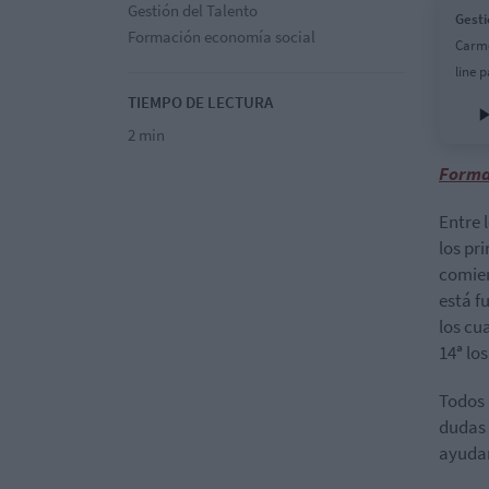
Gestión del Talento
Gesti
Formación economía social
Carme
line 
TIEMPO DE LECTURA
2 min
Formac
Entre 
los pr
comien
está f
los cu
14ª lo
Todos 
dudas 
ayudar