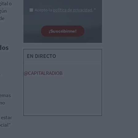
ital o
Acepto la
política de privacidad
. *
egún
de
¡Suscribirme!
dos
EN DIRECTO
@CAPITALRADIOB
e
blemas
ómo
 estar
cial”