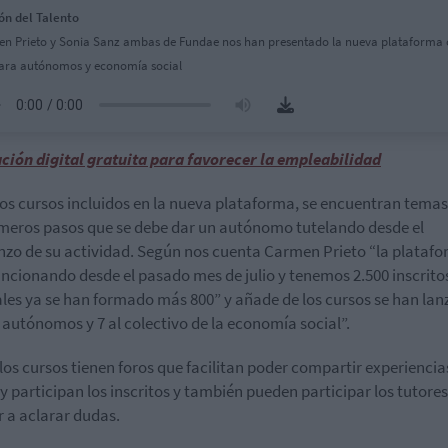
ón del Talento
n Prieto y Sonia Sanz ambas de Fundae nos han presentado la nueva plataforma 
para autónomos y economía social
ión digital gratuita para favorecer la empleabilidad
los cursos incluidos en la nueva plataforma, se encuentran tem
imeros pasos que se debe dar un autónomo tutelando desde el
zo de su actividad. Según nos cuenta Carmen Prieto “la plataf
uncionando desde el pasado mes de julio y tenemos 2.500 inscrito
ales ya se han formado más 800” y añade de los cursos se han la
s autónomos y 7 al colectivo de la economía social”.
los cursos tienen foros que facilitan poder compartir experiencia
y participan los inscritos y también pueden participar los tutore
 a aclarar dudas.