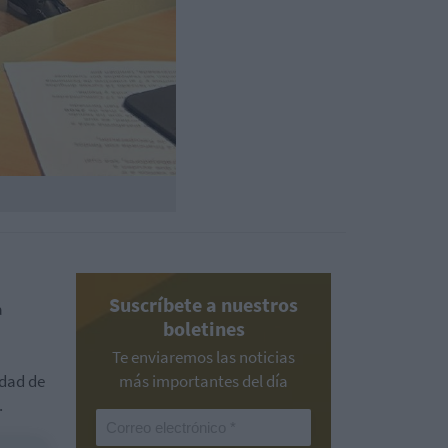
Suscríbete a nuestros
a
boletines
Te enviaremos las noticias
idad de
más importantes del día
.