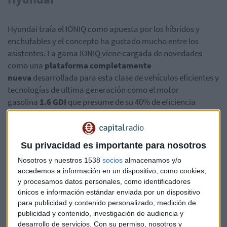
Hyundai traía el IONIQ como apuesta por los híbridos y
enchufables y el concepto ha gustado mucho entre los
asistentes. La gama IONIQ viene cargada de novedades
como una
plataforma completamente
nueva
desarrollada para esta clase de vehículos eficientes y
tecnologías de ultima generación como el motor
gasolina
1.6 GDI
que presume de su 40% de eficiencia
térmica, motores eléctricos y paquetes de baterías.
El Hyundai IONIQ es demás el único vehículo que se ofrece
Su privacidad es importante para nosotros
en
tres tipos de propulsión electrificada
para un mismo
Nosotros y nuestros 1538
socios
almacenamos y/o
cuerpo:
híbrido, híbrido enchufable y 100% eléctrico
. Es
accedemos a información en un dispositivo, como cookies,
la manera que tiene Hyundai de expandir la movilidad de
y procesamos datos personales, como identificadores
cero emisiones para que sea accesible para todo el mundo.
únicos e información estándar enviada por un dispositivo
para publicidad y contenido personalizado, medición de
Entrevistamos al director general de Hyundai España, Polo
publicidad y contenido, investigación de audiencia y
Satrustegui.
desarrollo de servicios.
Con su permiso, nosotros y