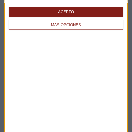
Elige los boletines a los que suscribirte
*
Apertura
ACEPTO
La Magia de la Publicidad
Claves ESG
MÁS OPCIONES
Acepto la
política de privacidad
. *
¡Suscribirme!
EN DIRECTO
@CAPITALRADIOB