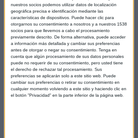
nuestros socios podemos utilizar datos de localización
geográfica precisa e identificación mediante las
https://play.uwhisp.com/CapitalRadiob/entrevista-con-el-
características de dispositivos. Puede hacer clic para
director-general-de-hyundai-espana-polo-satrustegui-
otorgarnos su consentimiento a nosotros y a nuestros 1538
josevizner-hyundai
socios para que llevemos a cabo el procesamiento
Concept y otras novedades de
previamente descrito. De forma alternativa, puede acceder
a información más detallada y cambiar sus preferencias
Volkswagen
antes de otorgar o negar su consentimiento.
Tenga en
cuenta que algún procesamiento de sus datos personales
puede no requerir de su consentimiento, pero usted tiene
Volkswagen
es otro de los protagonistas más destacados
el derecho de rechazar tal procesamiento. Sus
del Salón. Sobre todo gracias al T Cross Breezer. Un concept
preferencias se aplicarán solo a este sitio web. Puede
que podría ver la luz muy pronto y que nos da guías sobre
cambiar sus preferencias o retirar su consentimiento en
por donde quiere ir Volkswagen. Además ha presentado un
cualquier momento volviendo a este sitio y haciendo clic en
nuevo modelo de Up, el nuevo GTI coincidiendo con el 40
el botón "Privacidad" en la parte inferior de la página web.
aniversario y un acuerdo con Beats Audio que quiere que le
ayude a adentrarse más en el segmento 18 a 26 años.
https://play.uwhisp.com/CapitalRadiob/entrevista-a-
joaquin-torres-director-de-comunicacion-de-producto-de-
volkswagen-espana-josevizner-volkswagen