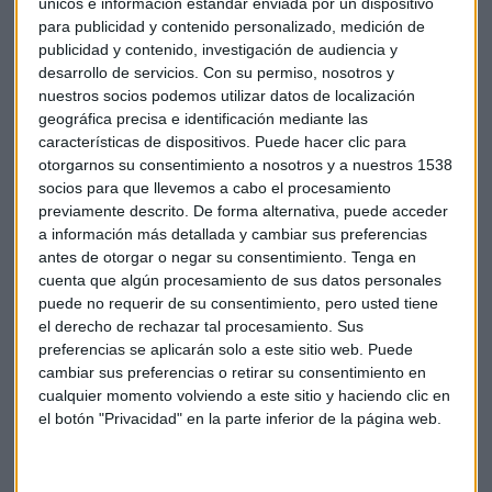
únicos e información estándar enviada por un dispositivo
X. De los
millennials
se espera, ante todo, que sean
para publicidad y contenido personalizado, medición de
narcisistas, abiertos al cambio, creativos, que sepan
publicidad y contenido, investigación de audiencia y
adaptarse y que tengan una actitud emprendedora.
desarrollo de servicios.
Con su permiso, nosotros y
Mientras que de los de la Generación X se espera que sepan
nuestros socios podemos utilizar datos de localización
geográfica precisa e identificación mediante las
trabajar en equipo y que sean seguros.
características de dispositivos. Puede hacer clic para
otorgarnos su consentimiento a nosotros y a nuestros 1538
Y como no podía ser de otro modo, la tecnología tiene un
socios para que llevemos a cabo el procesamiento
peso fundamental para los
millennials
en el ámbito laboral.
previamente descrito. De forma alternativa, puede acceder
El 45% usa su
smartphone
para temas relacionados con el
a información más detallada y cambiar sus preferencias
trabajo, en comparación con el 18% de las generaciones
antes de otorgar o negar su consentimiento.
Tenga en
mayores. Un 41% de los
millennials
suele descargarse
cuenta que algún procesamiento de sus datos personales
puede no requerir de su consentimiento, pero usted tiene
aplicaciones para usar en su trabajo, frente al 24% del resto
el derecho de rechazar tal procesamiento. Sus
de generaciones.
preferencias se aplicarán solo a este sitio web. Puede
cambiar sus preferencias o retirar su consentimiento en
USA
EEUU
Estados Unidos
Millennials
cualquier momento volviendo a este sitio y haciendo clic en
el botón "Privacidad" en la parte inferior de la página web.
Trabajo
Valores
Cualidades
Beneficios