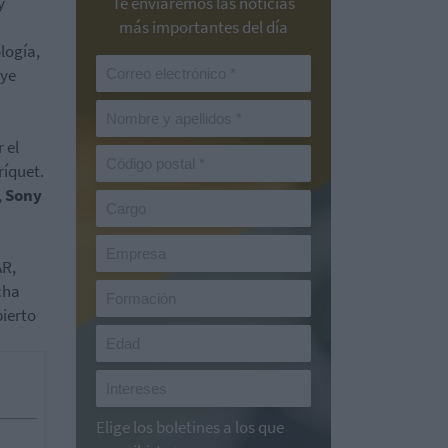
y
Te enviaremos las noticias
más importantes del día
logía,
Eye
 el
ríquet.
,
Sony
AR,
cha
bierto
Elige los boletines a los que