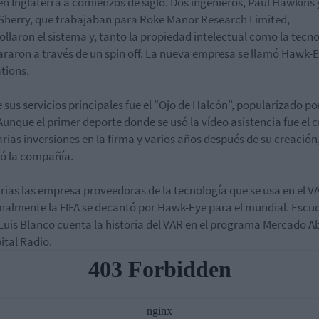
en Inglaterra a comienzos de siglo. Dos ingenieros, Paul Hawkins 
Sherry, que trabajaban para Roke Manor Research Limited,
ollaron el sistema y, tanto la propiedad intelectual como la tecno
araron a través de un spin off. La nueva empresa se llamó Hawk-
tions.
 sus servicios principales fue el "Ojo de Halcón", popularizado por
 Aunque el primer deporte donde se usó la vídeo asistencia fue el c
arias inversiones en la firma y varios años después de su creación
ó la compañía.
rias las empresa proveedoras de la tecnología que se usa en el V
inalmente la FIFA se decantó por Hawk-Eye para el mundial. Escu
uis Blanco cuenta la historia del VAR en el programa Mercado A
ital Radio.