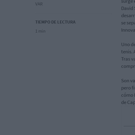
surge 
VAR
David 
desarr
TIEMPO DE LECTURA
se sep
Innova
1 min
Uno de
tenis.
Tras v
compr
Son va
pero f
cómo L
de Cap