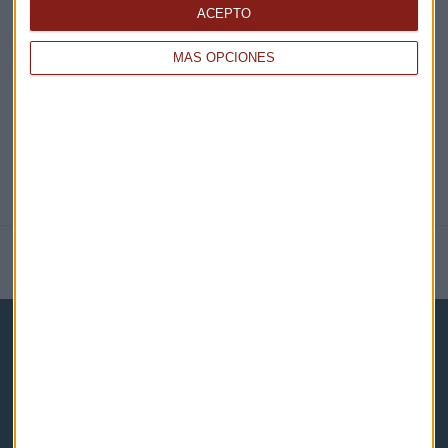
ACEPTO
@CAPITALRADIOB
MÁS OPCIONES
NOTICIAS RELACIONADAS
Capital Radio