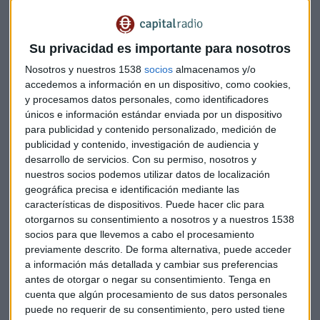
La compañía ha resaltado que las cifras confirman la
intensa recuperación de su volumen de negocio
en la
segunda mitad del ejercicio, tras una caída superior al 20%
Su privacidad es importante para nosotros
entre enero y junio.
Nosotros y nuestros 1538
socios
almacenamos y/o
accedemos a información en un dispositivo, como cookies,
También ha sido muy importante el
control de costes
, que
y procesamos datos personales, como identificadores
les ha permitido mantener los márgenes y aumentar el
únicos e información estándar enviada por un dispositivo
resultado bruto de explotación proforma un 8%, hasta 4,2
para publicidad y contenido personalizado, medición de
millones de euros.
publicidad y contenido, investigación de audiencia y
desarrollo de servicios.
Con su permiso, nosotros y
nuestros socios podemos utilizar datos de localización
Pese al impacto de la COVID-19 en la publicidad, su CEO ha
geográfica precisa e identificación mediante las
resaltado que, además, han logrado
mantener su
características de dispositivos. Puede hacer clic para
plantilla de trabajadores
al completo acogiéndose a los
otorgarnos su consentimiento a nosotros y a nuestros 1538
ERTE.
socios para que llevemos a cabo el procesamiento
previamente descrito. De forma alternativa, puede acceder
Estos son los conocimientos más demandados por las
a información más detallada y cambiar sus preferencias
empresas
antes de otorgar o negar su consentimiento.
Tenga en
cuenta que algún procesamiento de sus datos personales
La digitalización de las pymes, una de
puede no requerir de su consentimiento, pero usted tiene