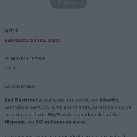
Guardar
AUTOR
REDACCIÓN CAPITAL RADIO
TIEMPO DE LECTURA
2 min
13/02/2019 06:36
Red Eléctrica
ha alcanzado un acuerdo con
Albertis
,
controlada por ACS y la italiana Atlantia, para la compra de
su participación del
89,7%
en la operadora de satélites
Hispasat
, por
949 millones de euros
.
La operación, según ha notificado Albertis, está sujeta a la