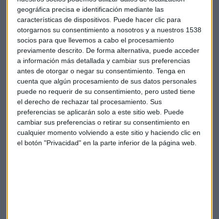
flota de 7 satélites dando cobertura a Europa y el continente
geográfica precisa e identificación mediante las
americano, distribuyendo más de 1.250 canales de radio y
características de dispositivos. Puede hacer clic para
televisión.
otorgarnos su consentimiento a nosotros y a nuestros 1538
socios para que llevemos a cabo el procesamiento
previamente descrito. De forma alternativa, puede acceder
Red eléctrica
Hispasat
Albertis
a información más detallada y cambiar sus preferencias
antes de otorgar o negar su consentimiento.
Tenga en
cuenta que algún procesamiento de sus datos personales
puede no requerir de su consentimiento, pero usted tiene
el derecho de rechazar tal procesamiento. Sus
preferencias se aplicarán solo a este sitio web. Puede
cambiar sus preferencias o retirar su consentimiento en
Suscríbete a nuestros boletines
cualquier momento volviendo a este sitio y haciendo clic en
el botón "Privacidad" en la parte inferior de la página web.
Te enviaremos las noticias más importantes del día