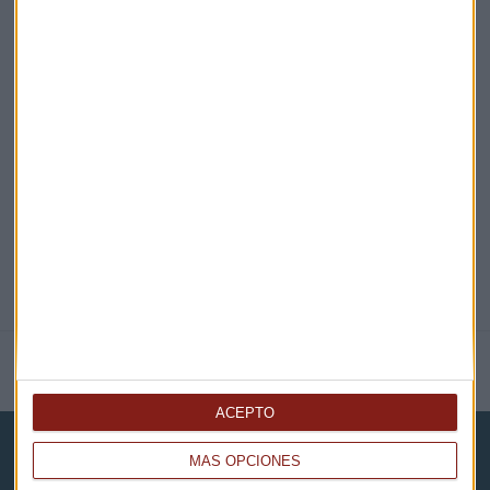
EN DIRECTO
@CAPITALRADIOB
NOTICIAS RELACIONADAS
ACEPTO
MÁS OPCIONES