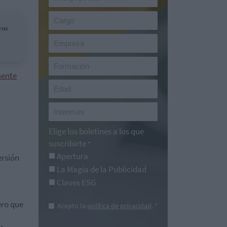
rus
mente
Elige los boletines a los que
suscribirte
*
Apertura
ersión
La Magia de la Publicidad
Claves ESG
ero que
Acepto la
política de privacidad
. *