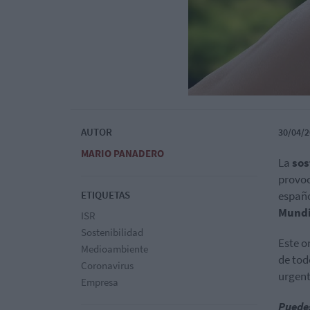
AUTOR
30/04/2
MARIO PANADERO
La
sos
provoc
ETIQUETAS
españo
Mundi
ISR
Sostenibilidad
Este o
Medioambiente
de tod
Coronavirus
urgent
Empresa
Puedes