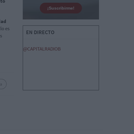
cto
¡Suscribirme!
dad
lo es
EN DIRECTO
is
@CAPITALRADIOB
a