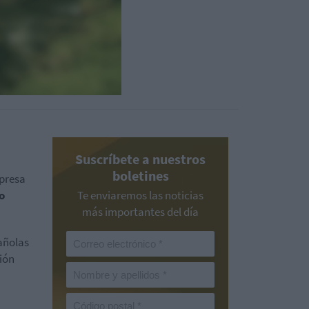
Suscríbete a nuestros
boletines
mpresa
o
Te enviaremos las noticias
más importantes del día
añolas
ión