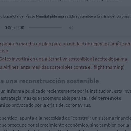
d Española del Pacto Mundial pide una salida sostenible a la crisis del coronavi
A pone en marcha un plan para un modelo de negocio climática
tivo
 Gates invertirá en una alternativa sostenible al aceite de palma
a Airlines lanza medidas sostenibles contra el 'flight shaming'
a una reconstrucción sostenible
 un
informe
publicado recientemente por la institución, esta inv
 estrategia más que recomendable para salir del
terremoto
mico
provocado por la crisis del coronavirus.
e sentido, apunta a la necesidad de “construir un sistema financi
o se preocupe por el crecimiento económico, sino también por la