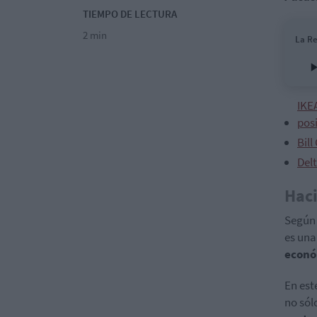
TIEMPO DE LECTURA
2 min
La Re
IKE
posi
Bill
Delt
Haci
Según
es una
econó
En est
no sól