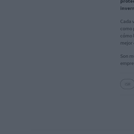
protec
invern
Cada v
como p
cómo 
mejor 
Son mu
empren
ISR