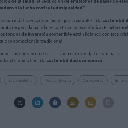
ción de la salud, la reducción de emisiones de gases de efe
adero o la lucha contra la desigualdad”.
ez son más las voces que piden que se establezca la
sostenibili
unto de partida para la reconstrucción económica. Prueba de el
los
fondos de inversión sostenible
están lidiando con esta cris
que su competencia tradicional.
chos los que ven en esta crisis una oportunidad de oro para
der el camino hacia la
sostenibilidad económica.
Sostenibilidad
Medioambiente
Coronavirus
Empres