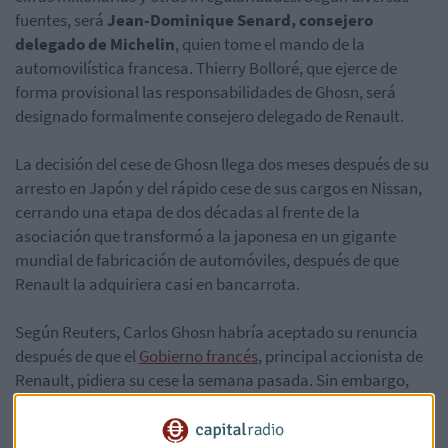
fuentes, será
Jean-Dominique Senard, consejero
delegado de Michelin
, quien tome el mando de la
automovilística francesa. Thierry Bolloré, que ejerce de
forma provisional las responsabilidades de Ghosn, será
designado formalmente consejero delegado de Renault.
La decisión del cese de Ghosn llega dos meses después de su
arresto en Japón y del rápido cese de sus cargos en Nissan,
cerrando una etapa de dos décadas al frente de la
asociación que transformó a la japonesa en un gigante
mundial de fabricación de automóviles, después de que
Renault la adquiriera casi en bancarrota.
Según Reuters, Carlos Ghosn habría aceptado su renuncia
después de que el
Gobierno francés
, principal accionista de
Renault, pidiera su cese la semana pasada. Sin embargo,
ayer el ministro francés de Finanzas,
Bruno Le Maire,
señaló que “hasta el momento, Renault no ha recibido