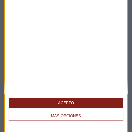
Apertura
La Magia de la Publicidad
Claves ESG
Acepto la
política de privacidad
. *
¡Suscribirme!
EN DIRECTO
@CAPITALRADIOB
ACEPTO
MÁS OPCIONES