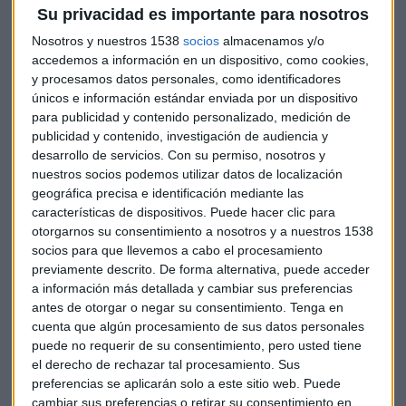
una carta de renuncia de Carlos Ghosn”.
Su privacidad es importante para nosotros
Nosotros y nuestros 1538
socios
almacenamos y/o
Senard, de 65 años, se enfrenta a
la ardua tarea de relajar
accedemos a información en un dispositivo, como cookies,
las relaciones con Nissan
, de la que poseen un 43% de las
y procesamos datos personales, como identificadores
acciones. Desde el arresto de Ghosn, el director general de
únicos e información estándar enviada por un dispositivo
Nissan, Hiroto Saikawa, ha sido muy insistente con su
para publicidad y contenido personalizado, medición de
relevo, aunque ha intentado debilitar el control de Renault y
publicidad y contenido, investigación de audiencia y
se ha resistido a sus intentos de nominar a nuevos
desarrollo de servicios.
Con su permiso, nosotros y
nuestros socios podemos utilizar datos de localización
directores para el consejo de Nissan. Actualmente la
geográfica precisa e identificación mediante las
automovilística japonesa posee una participación del 15%
características de dispositivos. Puede hacer clic para
de su matriz francesa, aunque sin derecho a voto, y el 34%
otorgarnos su consentimiento a nosotros y a nuestros 1538
de Mitsubishi Motors, un tercer socio importante en su
socios para que llevemos a cabo el procesamiento
alianza de fabricación de automóviles.
previamente descrito. De forma alternativa, puede acceder
a información más detallada y cambiar sus preferencias
Desde Francia quieren que una vez se haya establecido su
antes de otorgar o negar su consentimiento.
Tenga en
cuenta que algún procesamiento de sus datos personales
nueva administración, se reanude el trabajo en la alianza
puede no requerir de su consentimiento, pero usted tiene
con Nissan, tarea que le fue encargada a Ghosn cuando
el derecho de rechazar tal procesamiento. Sus
renovó el año pasado su contrato en Renault, con el firme
preferencias se aplicarán solo a este sitio web. Puede
apoyo del gobierno. Nissan se muestra cauteloso ante
cambiar sus preferencias o retirar su consentimiento en