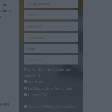
ción.
ta como
r
Elige los boletines a los que
suscribirte
*
Apertura
La Magia de la Publicidad
Claves ESG
e esta
Acepto la
política de privacidad
. *