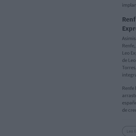
implan
Renf
Expr
Asimis
Renfe,
Leo Ex
de Leo
Torres
integr
Renfe 
arrast
españo
de cre
Leo 