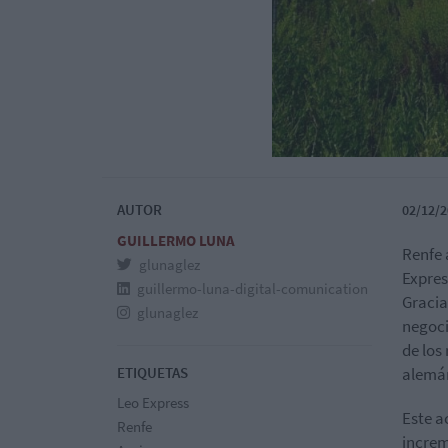
AUTOR
02/12/2
GUILLERMO LUNA
Renfe 
glunaglez
Expres
guillermo-luna-digital-comunication
Gracia
glunaglez
negoci
de los
ETIQUETAS
alemá
Leo Express
Este a
Renfe
increm