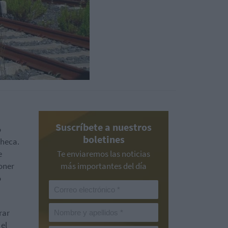
Suscríbete a nuestros
o
boletines
checa.
e
Te enviaremos las noticias
oner
más importantes del día
o
rar
el